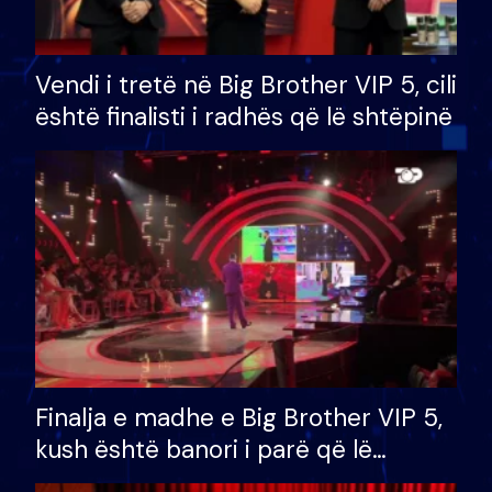
Vendi i tretë në Big Brother VIP 5, cili
është finalisti i radhës që lë shtëpinë
Finalja e madhe e Big Brother VIP 5,
kush është banori i parë që lë
shtëpinë dhe humb mundësinë për