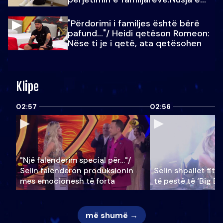
Julit…
"Përdorimi i familjes është bërë
pafund…"/ Heidi qetëson Romeon:
Nëse ti je i qetë, ata qetësohen
Klipe
02:57
02:56
"Një falenderim special për…"/
Selin falënderon produksionin
Selin shpallet fitu
mes emocionesh të forta
të pestë të ‘Big Br
më shumë →