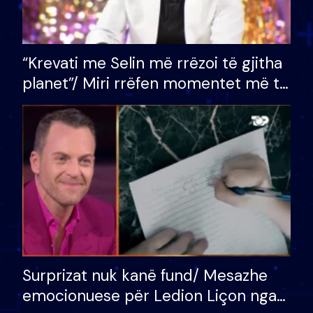
“Krevati me Selin më rrëzoi të gjitha
planet”/ Miri rrëfen momentet më të
bukura në shtëpinë e BB VIP: Do më
mungojë zilja e mëngjesit kur…
Surprizat nuk kanë fund/ Mesazhe
emocionuese për Ledion Liçon nga