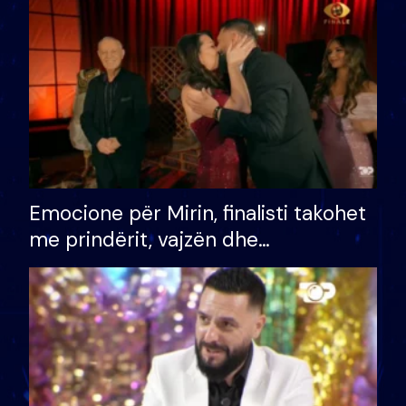
të fituar çmimin e madh
Emocione për Mirin, finalisti takohet
me prindërit, vajzën dhe
bashkëshorten: S’kemi ndonjë letër
divorci apo jo?