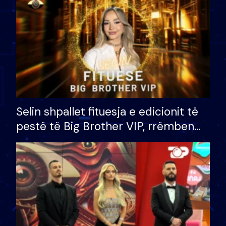
Selin shpallet fituesja e edicionit të
pestë të Big Brother VIP, rrëmben
çmimin e madh prej 100 mijë eurosh