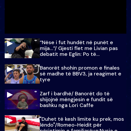
“Nëse i fut hundët në punët e
mija…”/ Gjesti flet me Livian pas
debatit me Eglin: Po të
paralajmëroj
Banorët shohin promon e finales
së madhe të BBV3, ja reagimet e
tyre
Zarf i bardhë/ Banorët do të
shijojnë mëngjesin e fundit së
bashku nga Lori Caffe
"Duhet të kesh limite ku prek, mos
lëndo"/Romeo-Heidit për
përjetimin e familjarëve:Nusja e