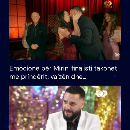
të fituar çmimin e madh
Emocione për Mirin, finalisti takohet
me prindërit, vajzën dhe
bashkëshorten: S’kemi ndonjë letër
divorci apo jo?