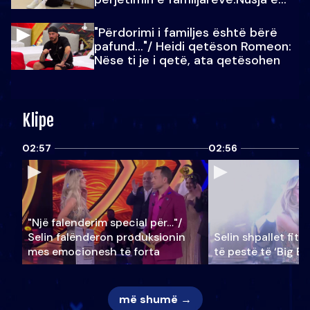
Julit…
"Përdorimi i familjes është bërë
pafund…"/ Heidi qetëson Romeon:
Nëse ti je i qetë, ata qetësohen
Klipe
02:57
02:56
"Një falenderim special për…"/
Selin falënderon produksionin
Selin shpallet fitu
mes emocionesh të forta
të pestë të ‘Big Br
më shumë →