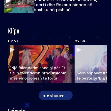
Laerti dhe Rozana hidhen së
bashku në pishinë
Klipe
02:57
02:56
"Një falenderim special për…"/
Selin falënderon produksionin
Selin shpallet fitu
mes emocionesh të forta
të pestë të ‘Big Br
më shumë →