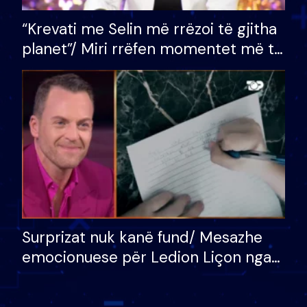
“Krevati me Selin më rrëzoi të gjitha
planet”/ Miri rrëfen momentet më të
bukura në shtëpinë e BB VIP: Do më
mungojë zilja e mëngjesit kur…
Surprizat nuk kanë fund/ Mesazhe
emocionuese për Ledion Liçon nga
nëna dhe fëmijët e tij, moderatori
nuk i mban dot lotët: Nuk meritoj…