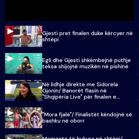
Gjesti pret finalen duke kërcyer në
shtëpi
Egli dhe Gjesti shkëmbejnë puthje
teksa shijojnë muzikën në pishinë
Në lidhje direkte me Sidorela
Gjonin/ Banorët flasin në
"Shqipëria Live" për finalen e
madhe
"Mora fjalë"/ Finalistët këndojnë së
bashku në oborr
Momente të bukura në shtëpi/