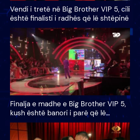
Vendi i tretë në Big Brother VIP 5, cili
është finalisti i radhës që lë shtëpinë
Finalja e madhe e Big Brother VIP 5,
kush është banori i parë që lë
shtëpinë dhe humb mundësinë për
të fituar çmimin e madh