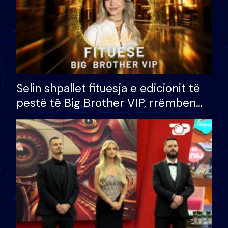
Selin shpallet fituesja e edicionit të
pestë të Big Brother VIP, rrëmben
çmimin e madh prej 100 mijë eurosh