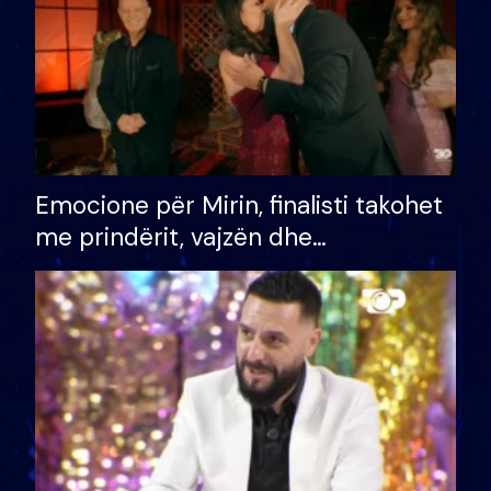
Emocione për Mirin, finalisti takohet
me prindërit, vajzën dhe
bashkëshorten: S’kemi ndonjë letër
divorci apo jo?