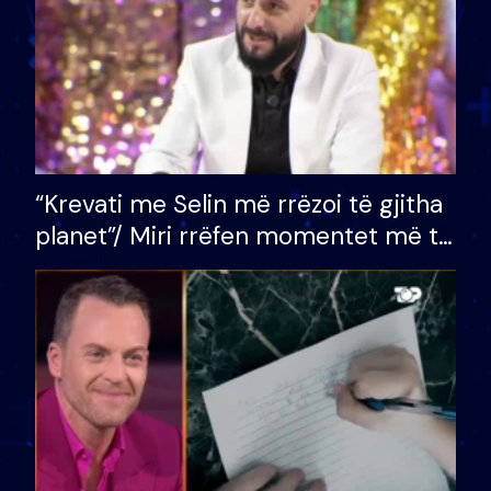
“Krevati me Selin më rrëzoi të gjitha
planet”/ Miri rrëfen momentet më të
bukura në shtëpinë e BB VIP: Do më
mungojë zilja e mëngjesit kur…