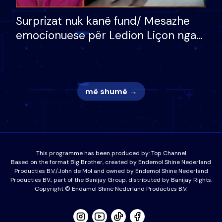
Surprizat nuk kanë fund/ Mesazhe
emocionuese për Ledion Liçon nga
nëna dhe fëmijët e tij, moderatori
nuk i mban dot lotët: Nuk meritoj…
më shumë →
This programme has been produced by:
Top Channel
Based on the format Big Brother, created by Endemol Shine Nederland
Producties B.V./John de Mol and owned by Endemol Shine Nederland
Producties BV., part of the Banijay Group, distributed by Banijay Rights.
Copyright © Endamol Shine Nederland Producties B.V.