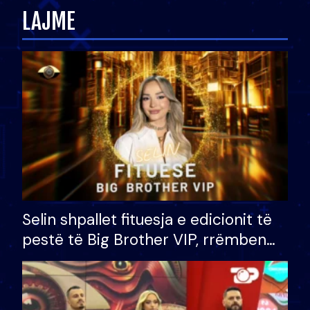
LAJME
Selin shpallet fituesja e edicionit të
pestë të Big Brother VIP, rrëmben
çmimin e madh prej 100 mijë eurosh