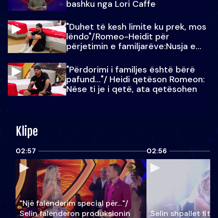
bashku nga Lori Caffe
"Duhet të kesh limite ku prek, mos
lëndo"/Romeo-Heidit për
përjetimin e familjarëve:Nusja e
Julit…
"Përdorimi i familjes është bërë
pafund…"/ Heidi qetëson Romeon:
Nëse ti je i qetë, ata qetësohen
Klipe
02:57
02:56
"Një falenderim special për…"/
Selin falënderon produksionin
Selin shpallet fitu