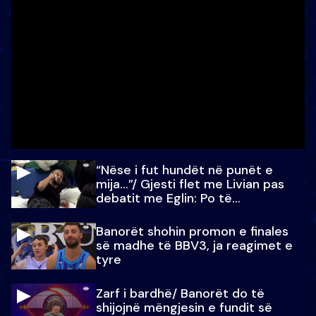
“Nëse i fut hundët në punët e
mija…”/ Gjesti flet me Livian pas
debatit me Eglin: Po të
paralajmëroj
Banorët shohin promon e finales
së madhe të BBV3, ja reagimet e
tyre
Zarf i bardhë/ Banorët do të
shijojnë mëngjesin e fundit së