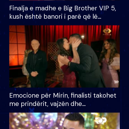
Finalja e madhe e Big Brother VIP 5,
kush është banori i parë që lë
shtëpinë dhe humb mundësinë për
të fituar çmimin e madh
Emocione për Mirin, finalisti takohet
me prindërit, vajzën dhe
bashkëshorten: S’kemi ndonjë letër
divorci apo jo?