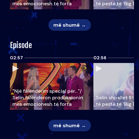
mes emocionesh të forta
të pestë të ‘Big Br
më shumë →
Episode
02:57
02:56
"Një falenderim special për…"/
Selin falënderon produksionin
Selin shpallet fitu
mes emocionesh të forta
të pestë të ‘Big Br
më shumë →