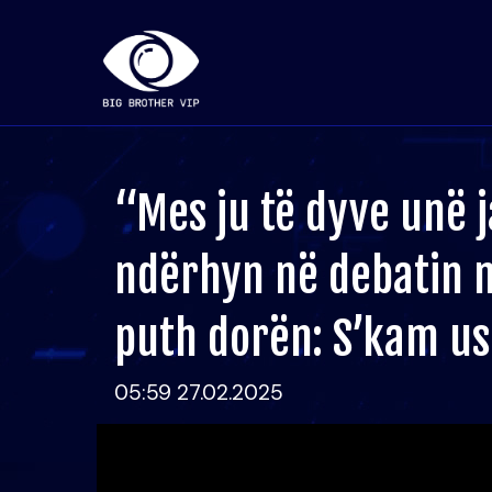
“Mes ju të dyve unë j
ndërhyn në debatin m
puth dorën: S’kam u
05:59 27.02.2025