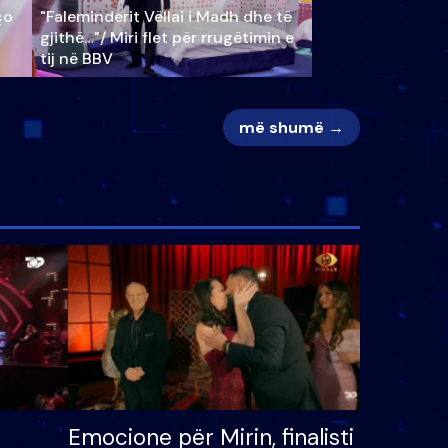
ço
"Faleminderit Vëllai i Madh dhe të
gjithë…"/ Miri flet për rrugëtimin e
tij në BBV
më shumë →
Emocione për Mirin, finalisti