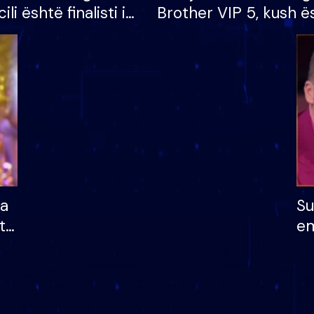
cili është finalisti i
Brother VIP 5, kush ë
 që lë shtëpinë
banori i parë që lë sh
dhe humb mundësinë
të fituar çmimin e m
ha
Su
të
em
më
në
nu