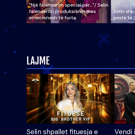
"Një falenderim special për…"/ Selin
falënderon produksionin mes
Selin shpa
emocionesh të forta
pestë të 
LAJME
Selin shpallet fituesja e
Vendi 