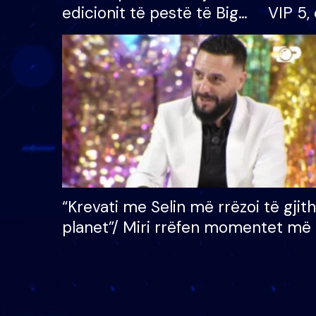
edicionit të pestë të Big
VIP 5, 
Brother VIP, rrëmben
radhës
çmimin e madh prej 100
mijë eurosh
“Krevati me Selin më rrëzoi të gjit
planet”/ Miri rrëfen momentet më 
bukura në shtëpinë e BB VIP: Do 
mungojë zilja e mëngjesit kur…