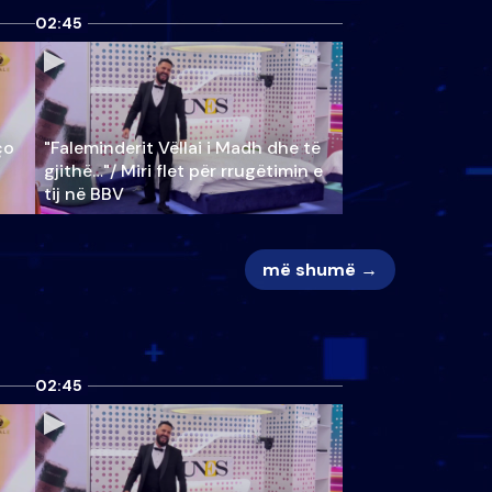
02:45
ço
"Faleminderit Vëllai i Madh dhe të
gjithë…"/ Miri flet për rrugëtimin e
tij në BBV
më shumë →
02:45