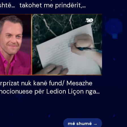
shtë
takohet me prindërit,
tëpinë
vajzën dhe bashkëshorten:
 për
S’kemi ndonjë letër divorci
adh
apo jo?
rprizat nuk kanë fund/ Mesazhe
ocionuese për Ledion Liçon nga
na dhe fëmijët e tij, moderatori
k i mban dot lotët: Nuk meritoj…
më shumë →