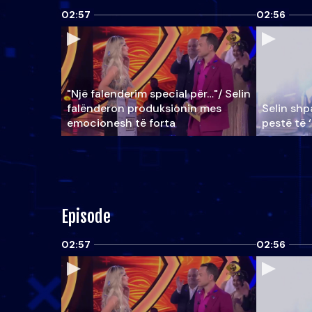
02:57
02:56
"Një falenderim special për…"/ Selin
falënderon produksionin mes
Selin shpa
emocionesh të forta
pestë të 
Episode
02:57
02:56