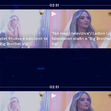
02:51
"Një magji televizive"/ Ledion Li
llet fituese e edicionit të
falenderon stafin e "Big Brother
‘Big Brother Vip’
Vip"
02:51