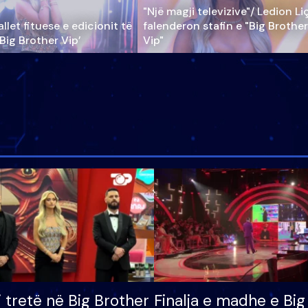
"Një magji televizive"/ Ledion Li
llet fituese e edicionit të
falenderon stafin e "Big Brother
‘Big Brother Vip’
Vip"
i tretë në Big Brother
Finalja e madhe e Big