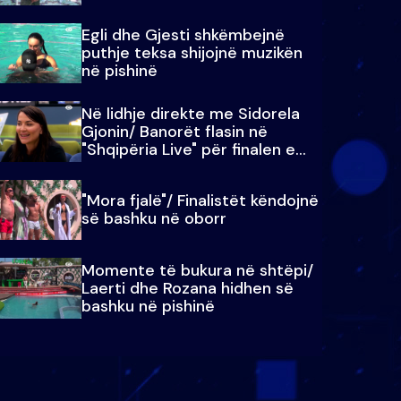
Egli dhe Gjesti shkëmbejnë
puthje teksa shijojnë muzikën
në pishinë
Në lidhje direkte me Sidorela
Gjonin/ Banorët flasin në
"Shqipëria Live" për finalen e
madhe
"Mora fjalë"/ Finalistët këndojnë
së bashku në oborr
Momente të bukura në shtëpi/
Laerti dhe Rozana hidhen së
bashku në pishinë