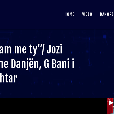
HOME
VIDEO
BANORË
am me ty”/ Jozi
e Danjën, G Bani i
shtar