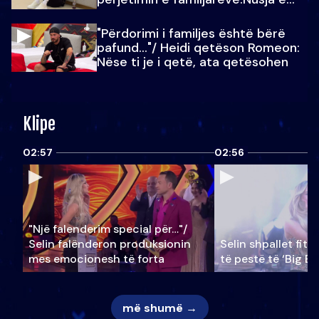
Julit…
"Përdorimi i familjes është bërë
pafund…"/ Heidi qetëson Romeon:
Nëse ti je i qetë, ata qetësohen
Klipe
02:57
02:56
"Një falenderim special për…"/
Selin falënderon produksionin
Selin shpallet fitu
mes emocionesh të forta
të pestë të ‘Big Br
më shumë →