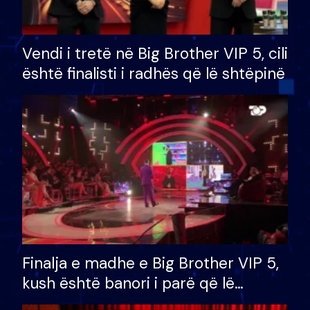
Vendi i tretë në Big Brother VIP 5, cili
është finalisti i radhës që lë shtëpinë
Finalja e madhe e Big Brother VIP 5,
kush është banori i parë që lë
shtëpinë dhe humb mundësinë për