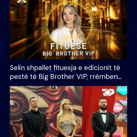
Selin shpallet fituesja e edicionit të
pestë të Big Brother VIP, rrëmben
çmimin e madh prej 100 mijë eurosh