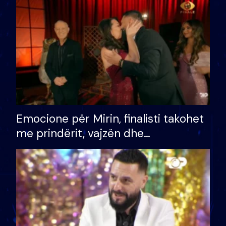
të fituar çmimin e madh
Emocione për Mirin, finalisti takohet
me prindërit, vajzën dhe
bashkëshorten: S’kemi ndonjë letër
divorci apo jo?