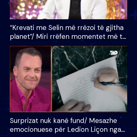
“Krevati me Selin më rrëzoi të gjitha
planet”/ Miri rrëfen momentet më të
bukura në shtëpinë e BB VIP: Do më
mungojë zilja e mëngjesit kur…
Surprizat nuk kanë fund/ Mesazhe
emocionuese për Ledion Liçon nga