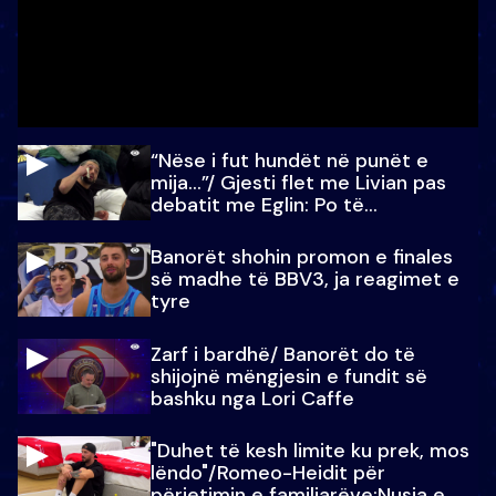
“Nëse i fut hundët në punët e
mija…”/ Gjesti flet me Livian pas
debatit me Eglin: Po të
paralajmëroj
Banorët shohin promon e finales
së madhe të BBV3, ja reagimet e
tyre
Zarf i bardhë/ Banorët do të
shijojnë mëngjesin e fundit së
bashku nga Lori Caffe
"Duhet të kesh limite ku prek, mos
lëndo"/Romeo-Heidit për
përjetimin e familjarëve:Nusja e