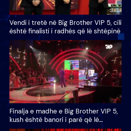
Vendi i tretë në Big Brother VIP 5, cili
është finalisti i radhës që lë shtëpinë
Finalja e madhe e Big Brother VIP 5,
kush është banori i parë që lë
shtëpinë dhe humb mundësinë për