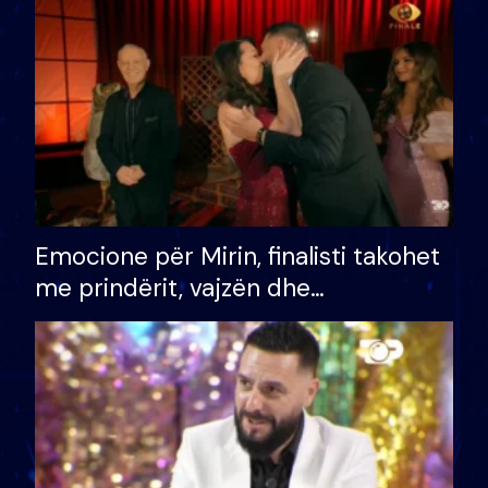
të fituar çmimin e madh
Emocione për Mirin, finalisti takohet
me prindërit, vajzën dhe
bashkëshorten: S’kemi ndonjë letër
divorci apo jo?