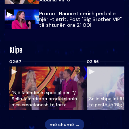
Promo l Banorët sërish përballë
njëri-tjetrit, Post "Big Brother VIP"
të shtunën ora 21:00!
Klipe
02:57
02:56
"Një falenderim special për…"/
Selin falënderon produksionin
Selin shpallet fitu
mes emocionesh të forta
të pestë të ‘Big Br
më shumë →