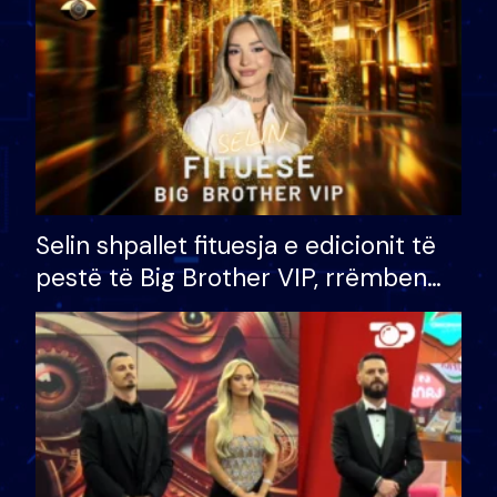
Selin shpallet fituesja e edicionit të
pestë të Big Brother VIP, rrëmben
çmimin e madh prej 100 mijë eurosh