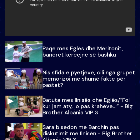
Paqe mes Eglës dhe Meritonit,
banorët kërcejnë së bashku
Nis sfida e pyetjeve, cili nga grupet
memorizoi më shumë fakte për
pastat?
Batuta mes Ilnisës dhe Eglës/“Fol
kur jam aty, jo pas krahëve…” - Big
Brother Albania VIP 3
Sara bisedon me Bardhin pas
diskutimit me Ilnisën - Big Brother
Albania VIP 3