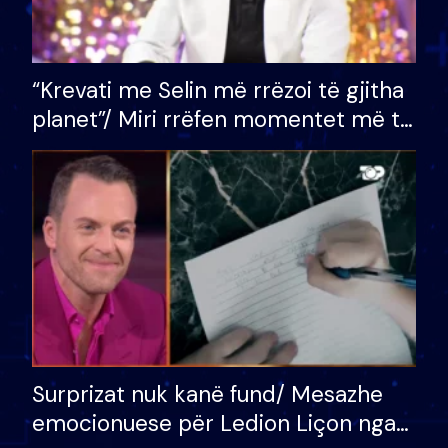
“Krevati me Selin më rrëzoi të gjitha
planet”/ Miri rrëfen momentet më të
bukura në shtëpinë e BB VIP: Do më
mungojë zilja e mëngjesit kur…
Surprizat nuk kanë fund/ Mesazhe
emocionuese për Ledion Liçon nga