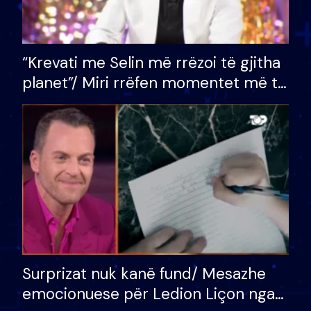
“Krevati me Selin më rrëzoi të gjitha
planet”/ Miri rrëfen momentet më të
bukura në shtëpinë e BB VIP: Do më
mungojë zilja e mëngjesit kur…
Surprizat nuk kanë fund/ Mesazhe
emocionuese për Ledion Liçon nga