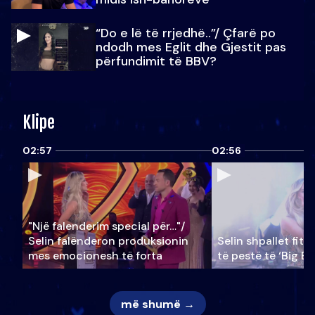
“Do e lë të rrjedhë..”/ Çfarë po
ndodh mes Eglit dhe Gjestit pas
përfundimit të BBV?
Klipe
02:57
02:56
"Një falenderim special për…"/
Selin falënderon produksionin
Selin shpallet fitu
mes emocionesh të forta
të pestë të ‘Big Br
më shumë →