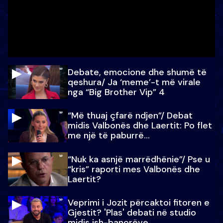
Debate, emocione dhe shumë të
qeshura/ Ja ‘meme’-t më virale
nga “Big Brother Vip” 4
“Më thuaj çfarë ndjen”/ Debat
midis Valbonës dhe Laertit: Po flet
me një të paburrë...
“Nuk ka asnjë marrëdhënie”/ Pse u
“kris” raporti mes Valbonës dhe
Laertit?
Veprimi i Jozit përcaktoi fitoren e
Gjestit? 'Plas' debati në studio
midis ish-banorëve