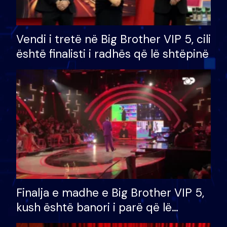
Vendi i tretë në Big Brother VIP 5, cili
është finalisti i radhës që lë shtëpinë
Finalja e madhe e Big Brother VIP 5,
kush është banori i parë që lë
shtëpinë dhe humb mundësinë për