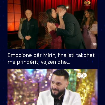
të fituar çmimin e madh
Emocione për Mirin, finalisti takohet
me prindërit, vajzën dhe
bashkëshorten: S’kemi ndonjë letër
divorci apo jo?