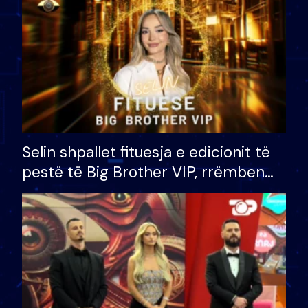
Selin shpallet fituesja e edicionit të
pestë të Big Brother VIP, rrëmben
çmimin e madh prej 100 mijë eurosh