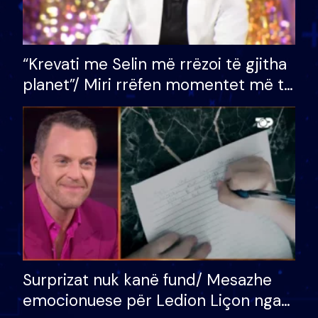
“Krevati me Selin më rrëzoi të gjitha
planet”/ Miri rrëfen momentet më të
bukura në shtëpinë e BB VIP: Do më
mungojë zilja e mëngjesit kur…
Surprizat nuk kanë fund/ Mesazhe
emocionuese për Ledion Liçon nga