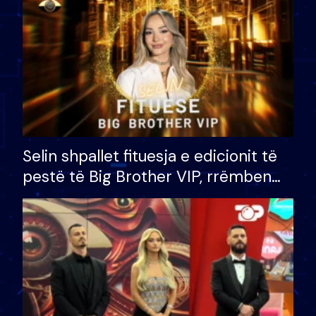
Selin shpallet fituesja e edicionit të
pestë të Big Brother VIP, rrëmben
çmimin e madh prej 100 mijë eurosh