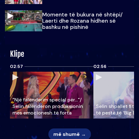
Momente të bukura në shtëpi/
Laerti dhe Rozana hidhen së
bashku në pishinë
Klipe
02:57
02:56
"Një falenderim special për…"/
Selin falënderon produksionin
Selin shpallet fitu
mes emocionesh të forta
të pestë të ‘Big Br
më shumë →