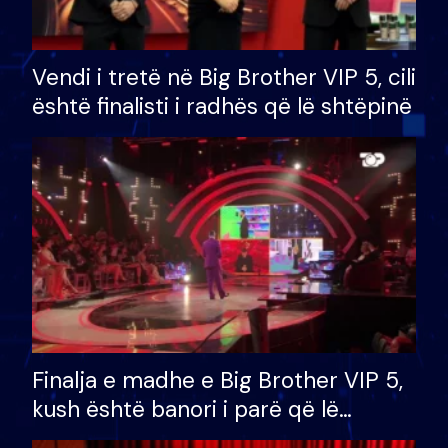
Vendi i tretë në Big Brother VIP 5, cili
është finalisti i radhës që lë shtëpinë
Finalja e madhe e Big Brother VIP 5,
kush është banori i parë që lë
shtëpinë dhe humb mundësinë për