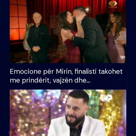
të fituar çmimin e madh
Emocione për Mirin, finalisti takohet
me prindërit, vajzën dhe
bashkëshorten: S’kemi ndonjë letër
divorci apo jo?