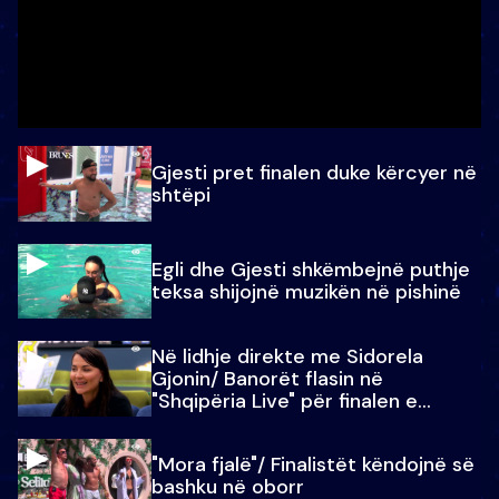
Gjesti pret finalen duke kërcyer në
shtëpi
Egli dhe Gjesti shkëmbejnë puthje
teksa shijojnë muzikën në pishinë
Në lidhje direkte me Sidorela
Gjonin/ Banorët flasin në
"Shqipëria Live" për finalen e
madhe
"Mora fjalë"/ Finalistët këndojnë së
bashku në oborr