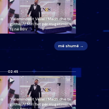
ço
"Faleminderit Vëllai i Madh dhe të
gjithë…"/ Miri flet për rrugëtimin e
tij në BBV
më shumë →
02:45
ço
"Faleminderit Vëllai i Madh dhe të
gjithë…"/ Miri flet për rrugëtimin e