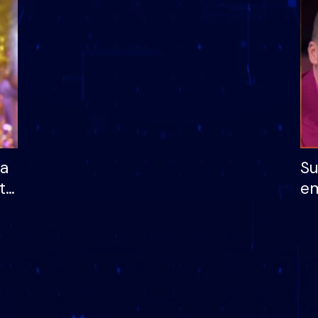
dhe humb mundësinë
të fituar çmimin e m
ha
Su
të
em
më
në
nu