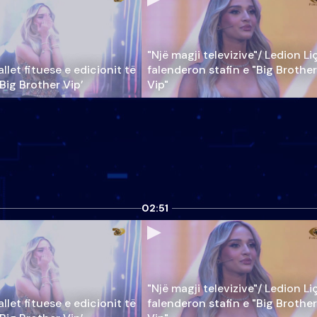
"Një magji televizive"/ Ledion Li
llet fituese e edicionit të
falenderon stafin e "Big Brother
‘Big Brother Vip’
Vip"
02:51
"Një magji televizive"/ Ledion Li
llet fituese e edicionit të
falenderon stafin e "Big Brother