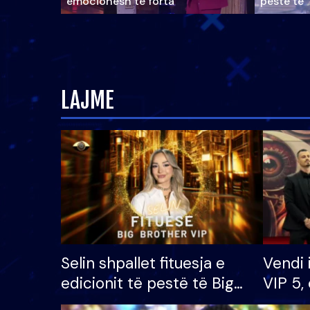
emocionesh të forta
pestë të 
LAJME
Selin shpallet fituesja e
Vendi 
edicionit të pestë të Big
VIP 5, 
Brother VIP, rrëmben
radhës