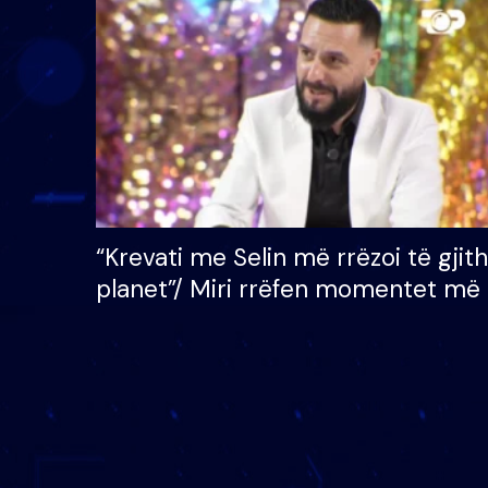
çmimin e madh prej 100
mijë eurosh
“Krevati me Selin më rrëzoi të gjit
planet”/ Miri rrëfen momentet më 
bukura në shtëpinë e BB VIP: Do 
mungojë zilja e mëngjesit kur…