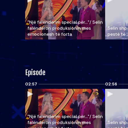
"Një falenderim special për…"/ Selin
falënderon produksionin mes
Selin shpa
emocionesh të forta
pestë të 
Episode
02:57
02:56
"Një falenderim special për…"/ Selin
falënderon produksionin mes
Selin shpa