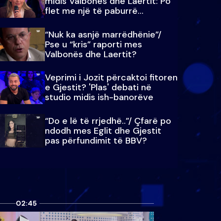
midis Valbonës dhe Laertit: Po
flet me një të paburrë...
“Nuk ka asnjë marrëdhënie”/
Pse u “kris” raporti mes
Valbonës dhe Laertit?
Veprimi i Jozit përcaktoi fitoren
e Gjestit? 'Plas' debati në
studio midis ish-banorëve
“Do e lë të rrjedhë..”/ Çfarë po
ndodh mes Eglit dhe Gjestit
pas përfundimit të BBV?
02:45