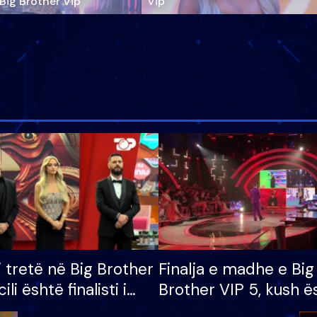
‘Big Brother Vip’
Vip"
i tretë në Big Brother
Finalja e madhe e Big
cili është finalisti i
Brother VIP 5, kush ë
 që lë shtëpinë
banori i parë që lë sh