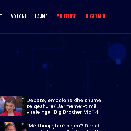
YOUTUBE
DIGITALB
T
VOTONI
LAJME
Debate, emocione dhe shumë
të qeshura/ Ja ‘meme’-t më
virale nga “Big Brother Vip” 4
“Më thuaj çfarë ndjen”/ Debat