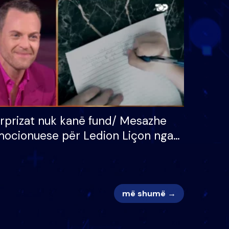
 për
S’kemi ndonjë letër divorci
adh
apo jo?
rprizat nuk kanë fund/ Mesazhe
ocionuese për Ledion Liçon nga
na dhe fëmijët e tij, moderatori
k i mban dot lotët: Nuk meritoj…
më shumë →