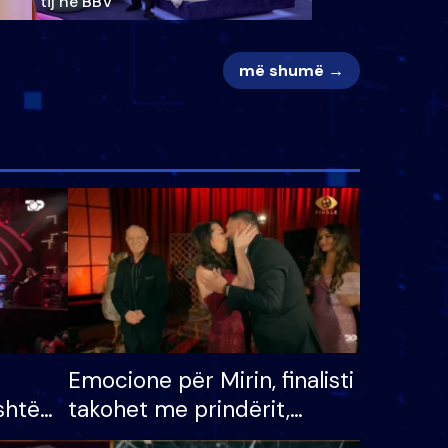
tij në BBV
më shumë →
Emocione për Mirin, finalisti
shtë
takohet me prindërit,
tëpinë
vajzën dhe bashkëshorten: