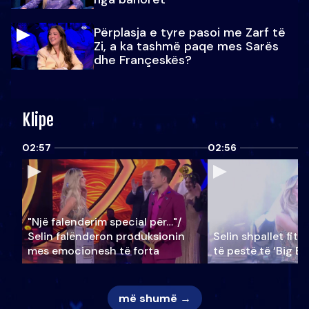
Përplasja e tyre pasoi me Zarf të
Zi, a ka tashmë paqe mes Sarës
dhe Françeskës?
Klipe
02:57
02:56
"Një falenderim special për…"/
Selin falënderon produksionin
Selin shpallet fitu
mes emocionesh të forta
të pestë të ‘Big Br
më shumë →