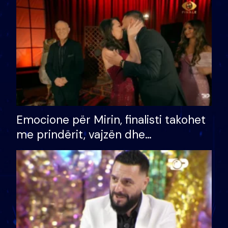
të fituar çmimin e madh
Emocione për Mirin, finalisti takohet
me prindërit, vajzën dhe
bashkëshorten: S’kemi ndonjë letër
divorci apo jo?