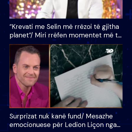
“Krevati me Selin më rrëzoi të gjitha
planet”/ Miri rrëfen momentet më të
bukura në shtëpinë e BB VIP: Do më
mungojë zilja e mëngjesit kur…
Surprizat nuk kanë fund/ Mesazhe
emocionuese për Ledion Liçon nga