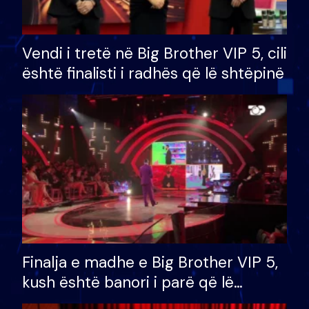
Vendi i tretë në Big Brother VIP 5, cili
është finalisti i radhës që lë shtëpinë
Finalja e madhe e Big Brother VIP 5,
kush është banori i parë që lë
shtëpinë dhe humb mundësinë për