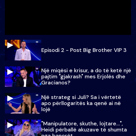
Episodi 2 - Post Big Brother VIP 3
Një miqësi e krisur, a do të ketë një
pajtim "gjakrash" mes Erjolës dhe
Gracianos?
Një strateg si Juli? Sa i vërtetë
apo përllogaritës ka qenë ai në
lojë
"Manipulatore, skuthe, lojtare...",
Heidi përballë akuzave të shumta
nga banorët