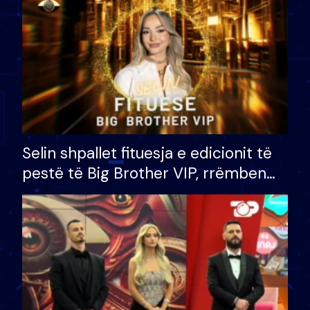
Selin shpallet fituesja e edicionit të
pestë të Big Brother VIP, rrëmben
çmimin e madh prej 100 mijë eurosh