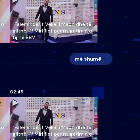
ço
"Faleminderit Vëllai i Madh dhe të
gjithë…"/ Miri flet për rrugëtimin e
tij në BBV
më shumë →
02:45
ço
"Faleminderit Vëllai i Madh dhe të
gjithë…"/ Miri flet për rrugëtimin e