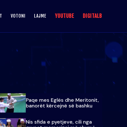
YOUTUBE
DIGITALB
T
VOTONI
LAJME
Paqe mes Eglës dhe Meritonit,
banorët kërcejnë së bashku
Nis sfida e pyetjeve, cili nga