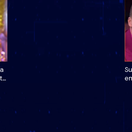
dhe humb mundësinë
të fituar çmimin e m
ha
Su
të
em
më
në
nu