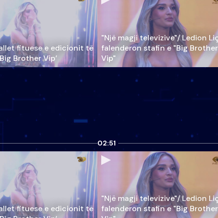
"Një magji televizive"/ Ledion Li
llet fituese e edicionit të
falenderon stafin e "Big Brother
‘Big Brother Vip’
Vip"
02:51
"Një magji televizive"/ Ledion Li
llet fituese e edicionit të
falenderon stafin e "Big Brother