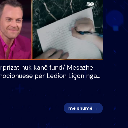
 për
S’kemi ndonjë letër divorci
adh
apo jo?
rprizat nuk kanë fund/ Mesazhe
ocionuese për Ledion Liçon nga
na dhe fëmijët e tij, moderatori
k i mban dot lotët: Nuk meritoj…
më shumë →