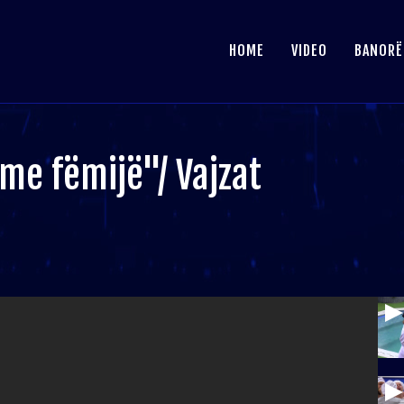
HOME
VIDEO
BANORË
me fëmijë"/ Vajzat