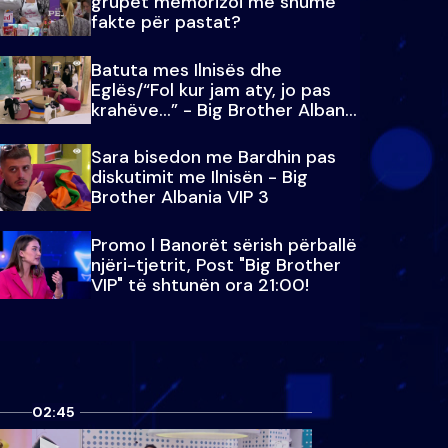
grupet memorizoi më shumë
fakte për pastat?
Batuta mes Ilnisës dhe
Eglës/“Fol kur jam aty, jo pas
krahëve…” - Big Brother Albania
VIP 3
Sara bisedon me Bardhin pas
diskutimit me Ilnisën - Big
Brother Albania VIP 3
Promo l Banorët sërish përballë
njëri-tjetrit, Post "Big Brother
VIP" të shtunën ora 21:00!
02:45