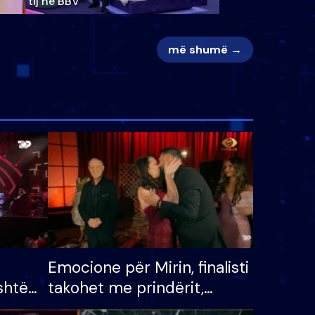
tij në BBV
më shumë →
Emocione për Mirin, finalisti
shtë
takohet me prindërit,
tëpinë
vajzën dhe bashkëshorten: