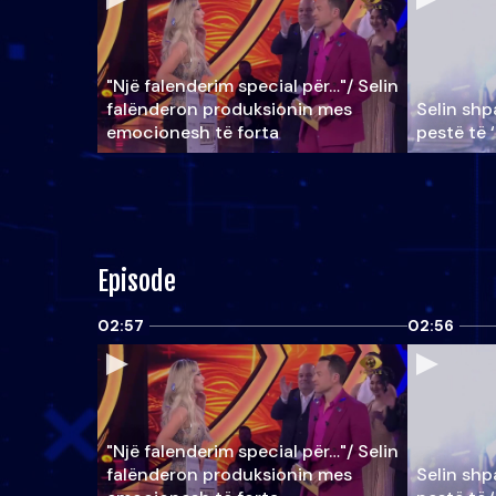
"Një falenderim special për…"/ Selin
falënderon produksionin mes
Selin shpa
emocionesh të forta
pestë të 
Episode
02:57
02:56
"Një falenderim special për…"/ Selin
falënderon produksionin mes
Selin shpa