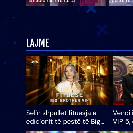
emocionesh të forta
pestë të 
LAJME
Selin shpallet fituesja e
Vendi 
edicionit të pestë të Big
VIP 5, 
Brother VIP, rrëmben
radhës