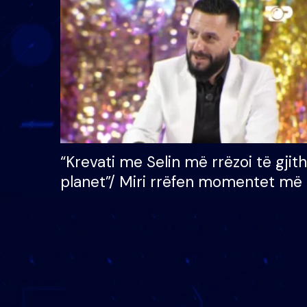
çmimin e madh prej 100
mijë eurosh
“Krevati me Selin më rrëzoi të gjit
planet”/ Miri rrëfen momentet më 
bukura në shtëpinë e BB VIP: Do 
mungojë zilja e mëngjesit kur…