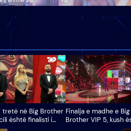
‘Big Brother Vip’
Vip"
i tretë në Big Brother
Finalja e madhe e Big
cili është finalisti i
Brother VIP 5, kush ë
 që lë shtëpinë
banori i parë që lë sh