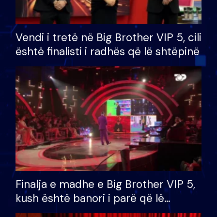
Vendi i tretë në Big Brother VIP 5, cili
është finalisti i radhës që lë shtëpinë
Finalja e madhe e Big Brother VIP 5,
kush është banori i parë që lë
shtëpinë dhe humb mundësinë për