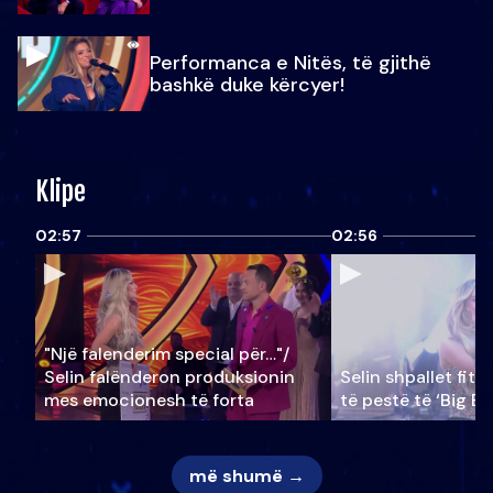
Performanca e Nitës, të gjithë
bashkë duke kërcyer!
Klipe
02:57
02:56
"Një falenderim special për…"/
Selin falënderon produksionin
Selin shpallet fitu
mes emocionesh të forta
të pestë të ‘Big Br
më shumë →