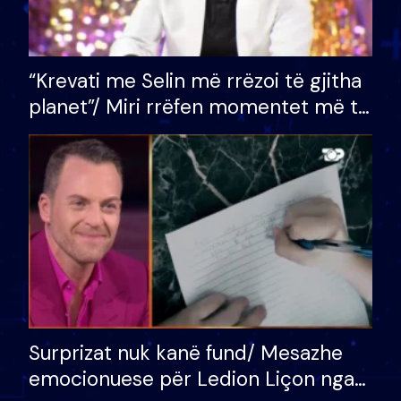
“Krevati me Selin më rrëzoi të gjitha
planet”/ Miri rrëfen momentet më të
bukura në shtëpinë e BB VIP: Do më
mungojë zilja e mëngjesit kur…
Surprizat nuk kanë fund/ Mesazhe
emocionuese për Ledion Liçon nga