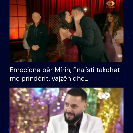
të fituar çmimin e madh
Emocione për Mirin, finalisti takohet
me prindërit, vajzën dhe
bashkëshorten: S’kemi ndonjë letër
divorci apo jo?