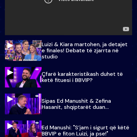
Luizi & Kiara martohen, ja detajet
e finales! Debate të zjarrta në
studio
Çfarë karakteristikash duhet të
ketë fituesi i BBVIP?
Sipas Ed Manushit & Zefina
Hasanit, shqiptarët duan...
Ed Manushi: "S’jam i sigurt që këtë
BBVIP e fiton Luizi, ja pse!"