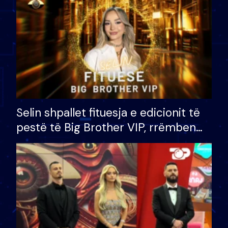
Selin shpallet fituesja e edicionit të
pestë të Big Brother VIP, rrëmben
çmimin e madh prej 100 mijë eurosh