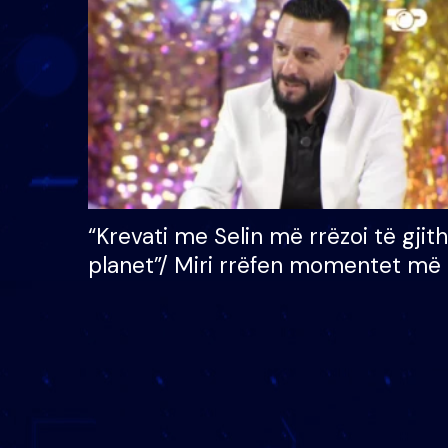
çmimin e madh prej 100
mijë eurosh
“Krevati me Selin më rrëzoi të gjit
planet”/ Miri rrëfen momentet më 
bukura në shtëpinë e BB VIP: Do 
mungojë zilja e mëngjesit kur…