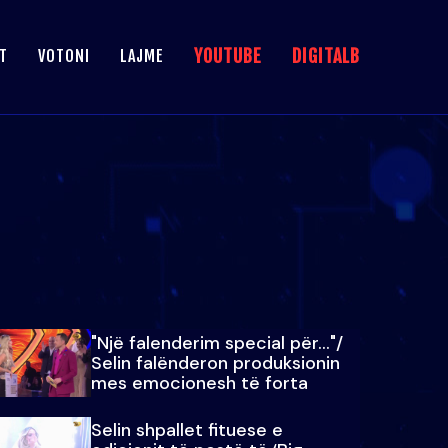
YOUTUBE
DIGITALB
T
VOTONI
LAJME
"Një falenderim special për…"/
Selin falënderon produksionin
mes emocionesh të forta
Selin shpallet fituese e