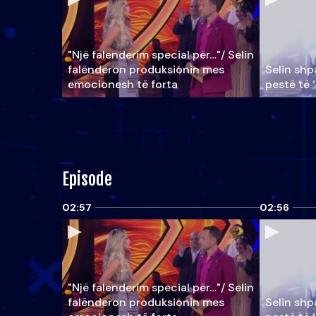
"Një falenderim special për…"/ Selin
falënderon produksionin mes
Selin shpa
emocionesh të forta
pestë të 
Episode
02:57
02:56
"Një falenderim special për…"/ Selin
falënderon produksionin mes
Selin shpa