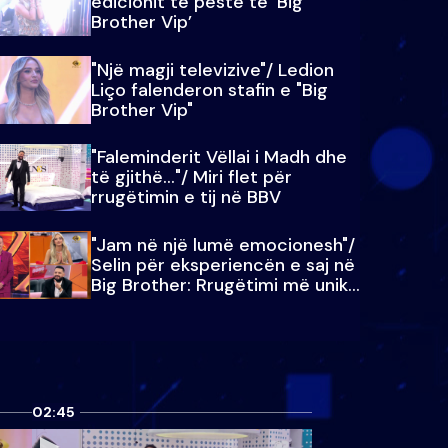
edicionit të pestë të ‘Big
Brother Vip’
"Një magji televizive"/ Ledion
Liço falenderon stafin e "Big
Brother Vip"
"Faleminderit Vëllai i Madh dhe
të gjithë…"/ Miri flet për
rrugëtimin e tij në BBV
"Jam në një lumë emocionesh"/
Selin për eksperiencën e saj në
Big Brother: Rrugëtimi më unik…
02:45