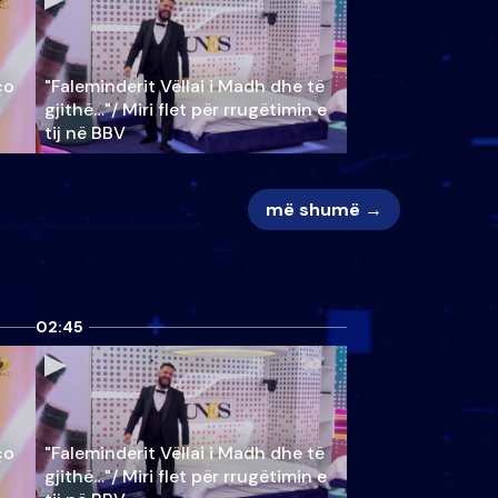
ço
"Faleminderit Vëllai i Madh dhe të
gjithë…"/ Miri flet për rrugëtimin e
tij në BBV
më shumë →
02:45
ço
"Faleminderit Vëllai i Madh dhe të
gjithë…"/ Miri flet për rrugëtimin e