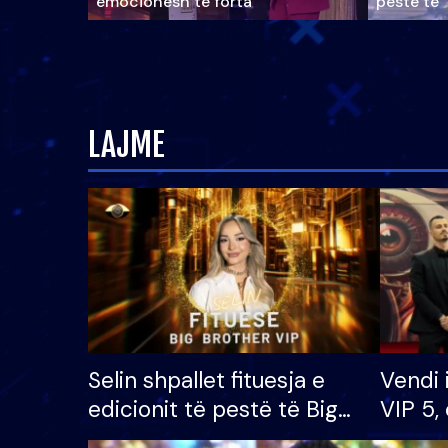
emocionesh të forta
pestë të 
LAJME
Selin shpallet fituesja e
Vendi 
edicionit të pestë të Big
VIP 5, 
Brother VIP, rrëmben
radhës