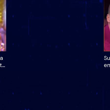
dhe humb mundësinë
të fituar çmimin e m
ha
Su
të
em
më
në
nu