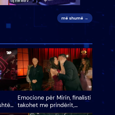
tij në BBV
më shumë →
Emocione për Mirin, finalisti
shtë
takohet me prindërit,
tëpinë
vajzën dhe bashkëshorten: