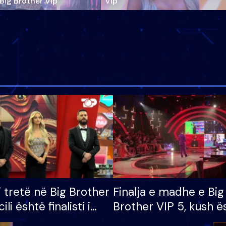
‘Big Brother Vip’
Vip"
i tretë në Big Brother
Finalja e madhe e Big
cili është finalisti i
Brother VIP 5, kush ë
 që lë shtëpinë
banori i parë që lë sh