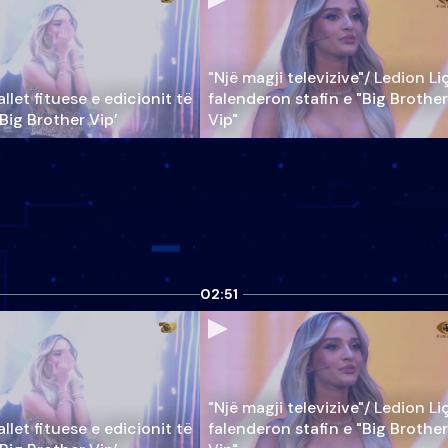
"Një magji televizive"/ Ledion Li
llet fituese e edicionit të
falenderon stafin e "Big Brother
‘Big Brother Vip’
Vip"
02:51
"Një magji televizive"/ Ledion Li
llet fituese e edicionit të
falenderon stafin e "Big Brother