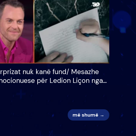
 për
S’kemi ndonjë letër divorci
adh
apo jo?
rprizat nuk kanë fund/ Mesazhe
ocionuese për Ledion Liçon nga
na dhe fëmijët e tij, moderatori
k i mban dot lotët: Nuk meritoj…
më shumë →