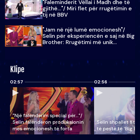
"Faleminderit Vëllai i Madh dhe të
gjithë…"/ Miri flet për rrugëtimin e
tij në BBV
"Jam në një lumë emocionesh"/
Selin për eksperiencën e saj në Big
Brother: Rrugëtimi më unik…
Klipe
02:57
02:56
"Një falenderim special për…"/
Selin falënderon produksionin
Selin shpallet fitu
mes emocionesh të forta
të pestë të ‘Big Br