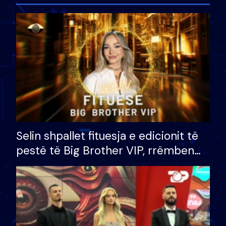
Selin shpallet fituesja e edicionit të
pestë të Big Brother VIP, rrëmben
çmimin e madh prej 100 mijë eurosh