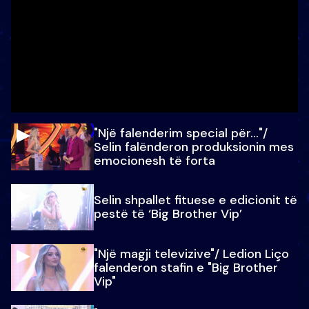
"Një falenderim special për…"/
Selin falënderon produksionin mes
emocionesh të forta
Selin shpallet fituese e edicionit të
pestë të ‘Big Brother Vip’
"Një magji televizive"/ Ledion Liço
falenderon stafin e "Big Brother
Vip"