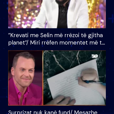
“Krevati me Selin më rrëzoi të gjitha
planet”/ Miri rrëfen momentet më të
bukura në shtëpinë e BB VIP: Do më
mungojë zilja e mëngjesit kur…
Surprizat nuk kanë fund/ Mesazhe