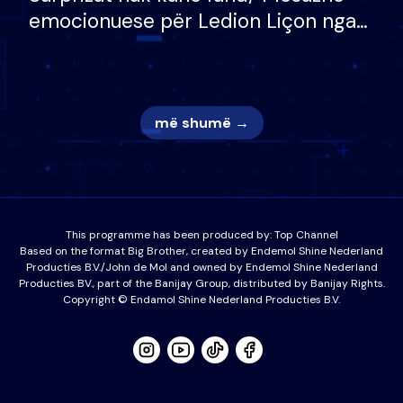
emocionuese për Ledion Liçon nga
nëna dhe fëmijët e tij, moderatori
nuk i mban dot lotët: Nuk meritoj…
më shumë →
This programme has been produced by:
Top Channel
Based on the format Big Brother, created by Endemol Shine Nederland
Producties B.V./John de Mol and owned by Endemol Shine Nederland
Producties BV., part of the Banijay Group, distributed by Banijay Rights.
Copyright © Endamol Shine Nederland Producties B.V.