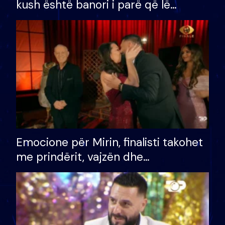
kush është banori i parë që lë
shtëpinë dhe humb mundësinë për
të fituar çmimin e madh
Emocione për Mirin, finalisti takohet
me prindërit, vajzën dhe
bashkëshorten: S’kemi ndonjë letër
divorci apo jo?