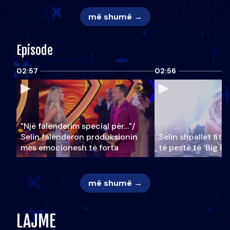
më shumë →
Episode
02:57
02:56
"Një falenderim special për…"/
Selin falënderon produksionin
Selin shpallet fitu
mes emocionesh të forta
të pestë të ‘Big Br
më shumë →
LAJME