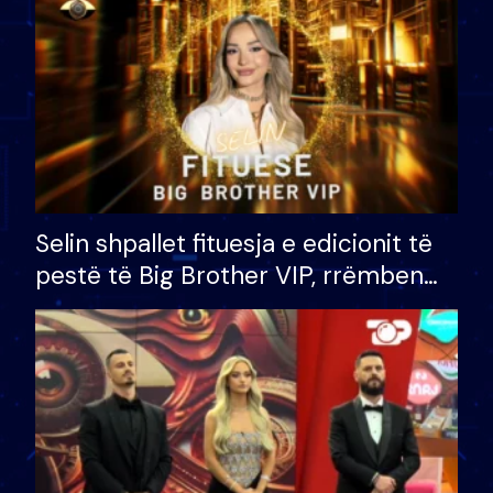
Selin shpallet fituesja e edicionit të
pestë të Big Brother VIP, rrëmben
çmimin e madh prej 100 mijë eurosh