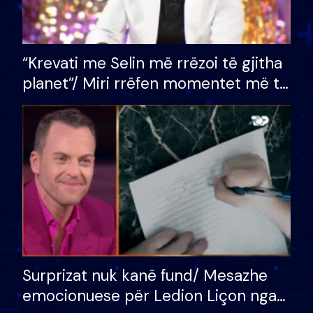
“Krevati me Selin më rrëzoi të gjitha
planet”/ Miri rrëfen momentet më të
bukura në shtëpinë e BB VIP: Do më
mungojë zilja e mëngjesit kur…
Surprizat nuk kanë fund/ Mesazhe
emocionuese për Ledion Liçon nga