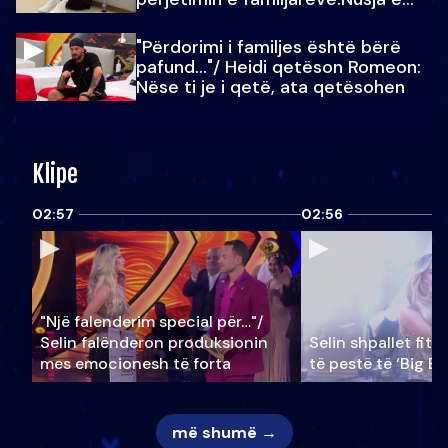
Julit…
"Përdorimi i familjes është bërë
pafund…"/ Heidi qetëson Romeon:
Nëse ti je i qetë, ata qetësohen
Klipe
02:57
02:56
"Një falenderim special për…"/
Selin falënderon produksionin
Selin shpallet fitu
mes emocionesh të forta
të pestë të ‘Big Br
më shumë →