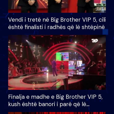
Vendi i tretë në Big Brother VIP 5, cili
është finalisti i radhës që lë shtëpinë
Finalja e madhe e Big Brother VIP 5,
kush është banori i parë që lë
shtëpinë dhe humb mundësinë për