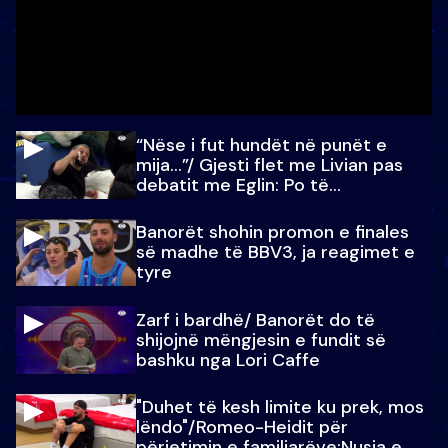
“Nëse i fut hundët në punët e
mija…”/ Gjesti flet me Livian pas
debatit me Eglin: Po të
paralajmëroj
Banorët shohin promon e finales
së madhe të BBV3, ja reagimet e
tyre
Zarf i bardhë/ Banorët do të
shijojnë mëngjesin e fundit së
bashku nga Lori Caffe
"Duhet të kesh limite ku prek, mos
lëndo"/Romeo-Heidit për
përjetimin e familjarëve:Nusja e