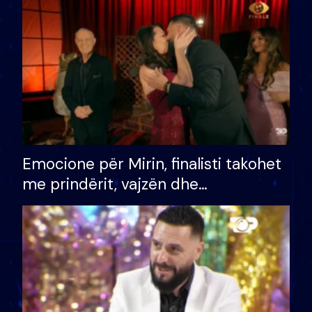
të fituar çmimin e madh
Emocione për Mirin, finalisti takohet
me prindërit, vajzën dhe
bashkëshorten: S’kemi ndonjë letër
divorci apo jo?