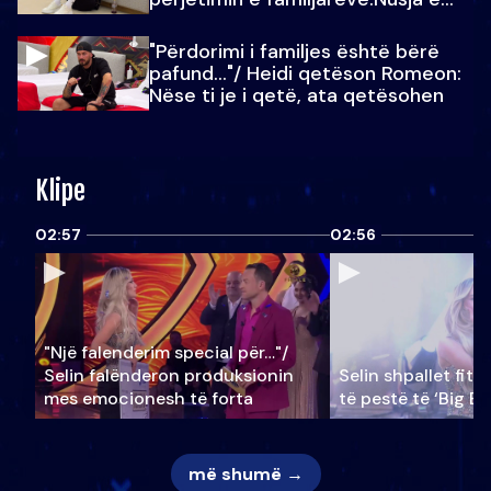
Julit…
"Përdorimi i familjes është bërë
pafund…"/ Heidi qetëson Romeon:
Nëse ti je i qetë, ata qetësohen
Klipe
02:57
02:56
"Një falenderim special për…"/
Selin falënderon produksionin
Selin shpallet fitu
mes emocionesh të forta
të pestë të ‘Big Br
më shumë →