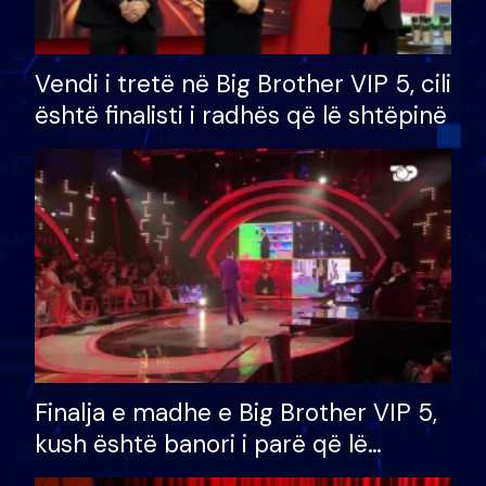
Vendi i tretë në Big Brother VIP 5, cili
është finalisti i radhës që lë shtëpinë
Finalja e madhe e Big Brother VIP 5,
kush është banori i parë që lë
shtëpinë dhe humb mundësinë për