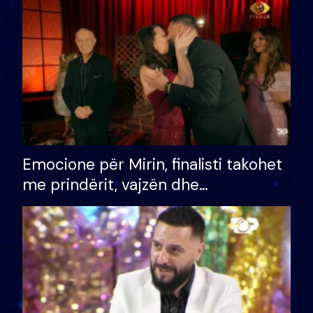
të fituar çmimin e madh
Emocione për Mirin, finalisti takohet
me prindërit, vajzën dhe
bashkëshorten: S’kemi ndonjë letër
divorci apo jo?