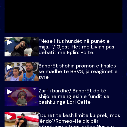
“Nëse i fut hundët në punët e
mija…”/ Gjesti flet me Livian pas
debatit me Eglin: Po të
paralajmëroj
Banorët shohin promon e finales
së madhe të BBV3, ja reagimet e
tyre
Zarf i bardhë/ Banorët do të
shijojnë mëngjesin e fundit së
bashku nga Lori Caffe
"Duhet të kesh limite ku prek, mos
lëndo"/Romeo-Heidit për
përjetimin e familjarëve:Nusja e