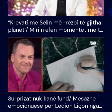
“Krevati me Selin më rrëzoi të gjitha
planet”/ Miri rrëfen momentet më të
bukura në shtëpinë e BB VIP: Do më
mungojë zilja e mëngjesit kur…
Surprizat nuk kanë fund/ Mesazhe
emocionuese për Ledion Liçon nga