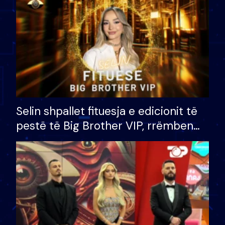
Selin shpallet fituesja e edicionit të
pestë të Big Brother VIP, rrëmben
çmimin e madh prej 100 mijë eurosh