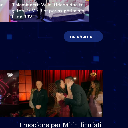
ço
"Faleminderit Vëllai i Madh dhe të
gjithë…"/ Miri flet për rrugëtimin e
tij në BBV
më shumë →
Emocione për Mirin, finalisti