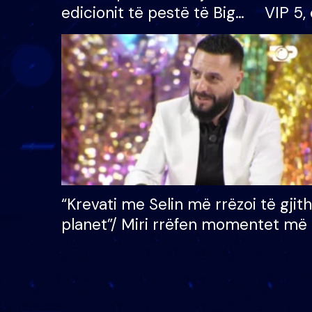
edicionit të pestë të Big
VIP 5, 
Brother VIP, rrëmben
radhës
çmimin e madh prej 100
mijë eurosh
“Krevati me Selin më rrëzoi të gjit
planet”/ Miri rrëfen momentet më 
bukura në shtëpinë e BB VIP: Do 
mungojë zilja e mëngjesit kur…