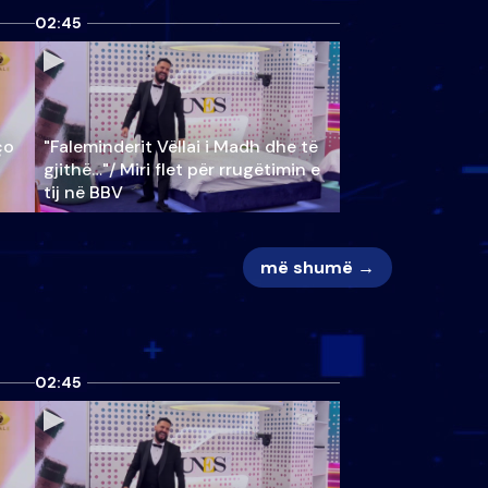
02:45
ço
"Faleminderit Vëllai i Madh dhe të
gjithë…"/ Miri flet për rrugëtimin e
tij në BBV
më shumë →
02:45