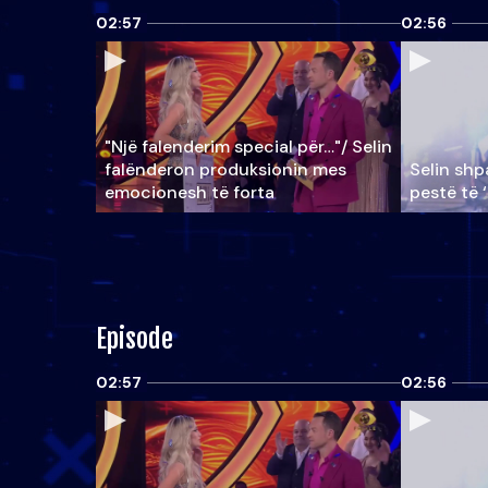
02:57
02:56
"Një falenderim special për…"/ Selin
falënderon produksionin mes
Selin shpa
emocionesh të forta
pestë të 
Episode
02:57
02:56