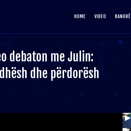
HOME
VIDEO
BANORË
eo debaton me Julin:
idhësh dhe përdorësh