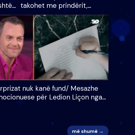
shtë
takohet me prindërit,
tëpinë
vajzën dhe bashkëshorten:
 për
S’kemi ndonjë letër divorci
adh
apo jo?
rprizat nuk kanë fund/ Mesazhe
ocionuese për Ledion Liçon nga
na dhe fëmijët e tij, moderatori
k i mban dot lotët: Nuk meritoj…
më shumë →