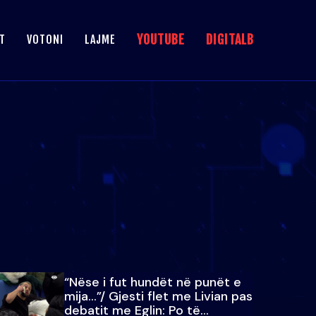
YOUTUBE
DIGITALB
T
VOTONI
LAJME
“Nëse i fut hundët në punët e
mija…”/ Gjesti flet me Livian pas
debatit me Eglin: Po të