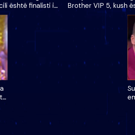
cili është finalisti i
Brother VIP 5, kush ë
 që lë shtëpinë
banori i parë që lë sh
dhe humb mundësinë
të fituar çmimin e m
ha
Su
të
em
më
në
nu