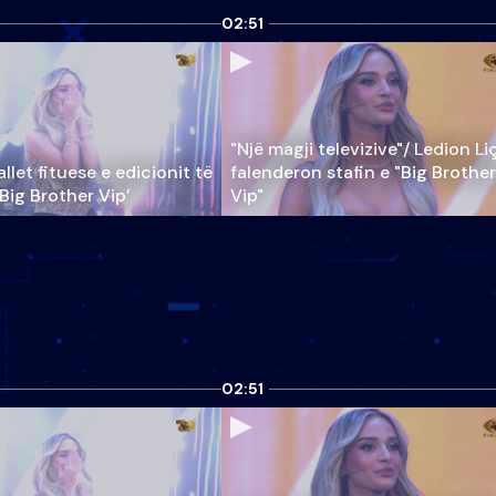
02:51
"Një magji televizive"/ Ledion Li
llet fituese e edicionit të
falenderon stafin e "Big Brother
‘Big Brother Vip’
Vip"
02:51