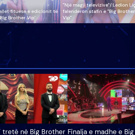
"Një magji televizive"/ Ledion Li
llet fituese e edicionit të
falenderon stafin e "Big Brother
‘Big Brother Vip’
Vip"
i tretë në Big Brother
Finalja e madhe e Big