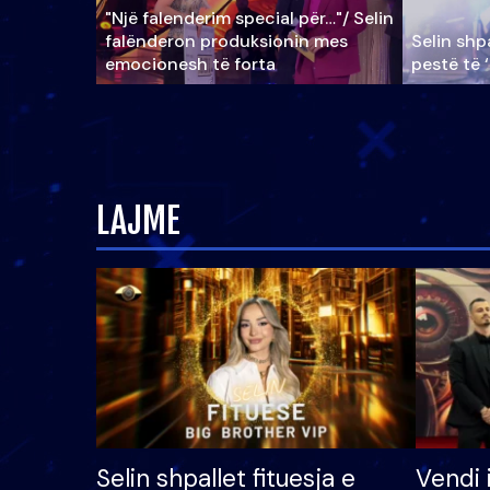
"Një falenderim special për…"/ Selin
falënderon produksionin mes
Selin shpa
emocionesh të forta
pestë të 
LAJME
Selin shpallet fituesja e
Vendi 