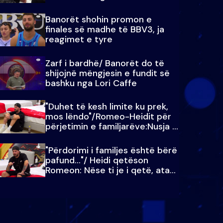
paralajmëroj
Banorët shohin promon e
finales së madhe të BBV3, ja
reagimet e tyre
Zarf i bardhë/ Banorët do të
shijojnë mëngjesin e fundit së
bashku nga Lori Caffe
"Duhet të kesh limite ku prek,
mos lëndo"/Romeo-Heidit për
përjetimin e familjarëve:Nusja e
Julit…
"Përdorimi i familjes është bërë
pafund…"/ Heidi qetëson
Romeon: Nëse ti je i qetë, ata
qetësohen