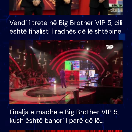
Vendi i tretë në Big Brother VIP 5, cili
është finalisti i radhës që lë shtëpinë
Finalja e madhe e Big Brother VIP 5,
kush është banori i parë që lë
shtëpinë dhe humb mundësinë për