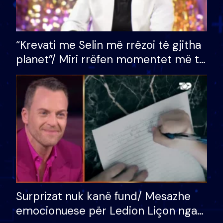
“Krevati me Selin më rrëzoi të gjitha
planet”/ Miri rrëfen momentet më të
bukura në shtëpinë e BB VIP: Do më
mungojë zilja e mëngjesit kur…
Surprizat nuk kanë fund/ Mesazhe
emocionuese për Ledion Liçon nga