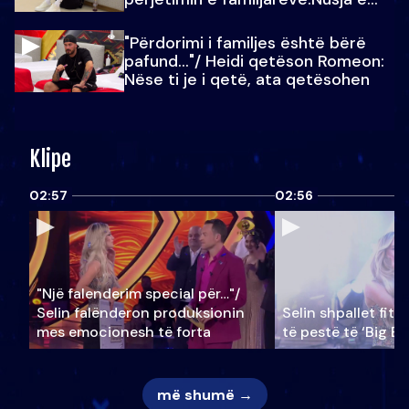
Julit…
"Përdorimi i familjes është bërë
pafund…"/ Heidi qetëson Romeon:
Nëse ti je i qetë, ata qetësohen
Klipe
02:57
02:56
"Një falenderim special për…"/
Selin falënderon produksionin
Selin shpallet fitu
mes emocionesh të forta
të pestë të ‘Big Br
më shumë →