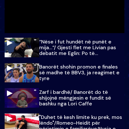
“Nëse i fut hundët në punët e
mija…”/ Gjesti flet me Livian pas
debatit me Eglin: Po të
paralajmëroj
Banorët shohin promon e finales
së madhe të BBV3, ja reagimet e
tyre
Zarf i bardhë/ Banorët do të
shijojnë mëngjesin e fundit së
bashku nga Lori Caffe
"Duhet të kesh limite ku prek, mos
lëndo"/Romeo-Heidit për
përjetimin e familjarëve:Nusja e