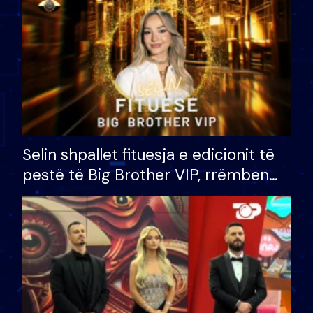
Selin shpallet fituesja e edicionit të
pestë të Big Brother VIP, rrëmben
çmimin e madh prej 100 mijë eurosh