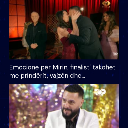
të fituar çmimin e madh
Emocione për Mirin, finalisti takohet
me prindërit, vajzën dhe
bashkëshorten: S’kemi ndonjë letër
divorci apo jo?