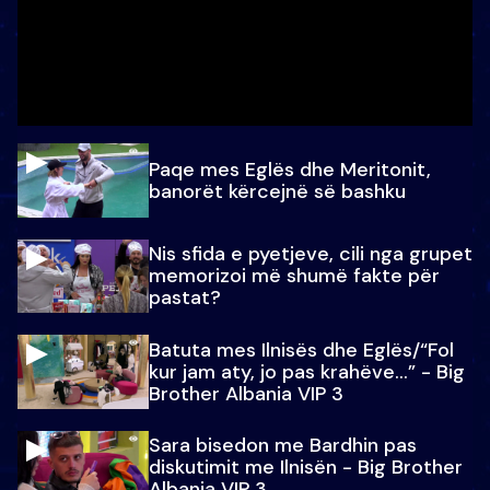
Paqe mes Eglës dhe Meritonit,
banorët kërcejnë së bashku
Nis sfida e pyetjeve, cili nga grupet
memorizoi më shumë fakte për
pastat?
Batuta mes Ilnisës dhe Eglës/“Fol
kur jam aty, jo pas krahëve…” - Big
Brother Albania VIP 3
Sara bisedon me Bardhin pas
diskutimit me Ilnisën - Big Brother
Albania VIP 3