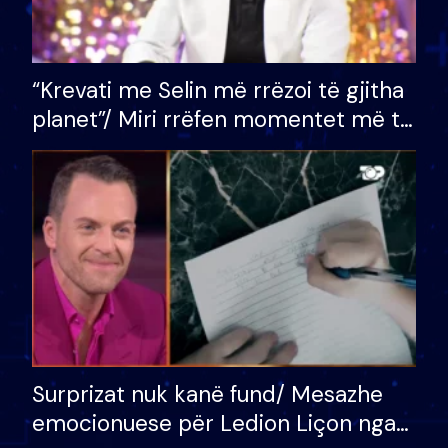
“Krevati me Selin më rrëzoi të gjitha
planet”/ Miri rrëfen momentet më të
bukura në shtëpinë e BB VIP: Do më
mungojë zilja e mëngjesit kur…
Surprizat nuk kanë fund/ Mesazhe
emocionuese për Ledion Liçon nga