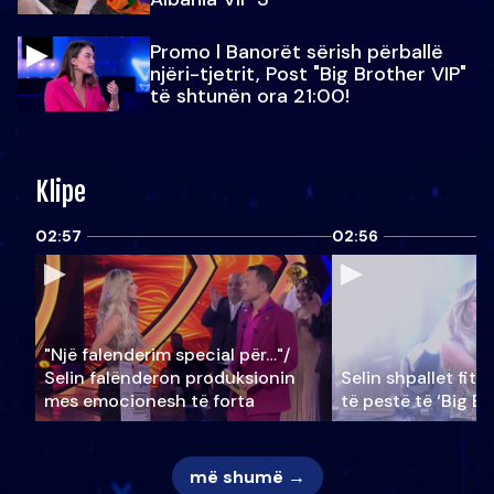
Promo l Banorët sërish përballë
njëri-tjetrit, Post "Big Brother VIP"
të shtunën ora 21:00!
Klipe
02:57
02:56
"Një falenderim special për…"/
Selin falënderon produksionin
Selin shpallet fitu
mes emocionesh të forta
të pestë të ‘Big Br
më shumë →