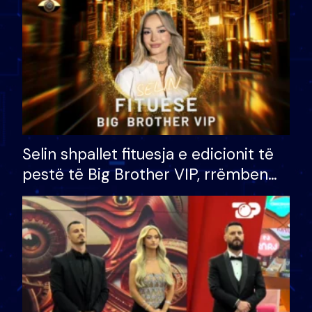
Selin shpallet fituesja e edicionit të
pestë të Big Brother VIP, rrëmben
çmimin e madh prej 100 mijë eurosh