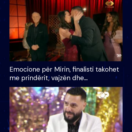
të fituar çmimin e madh
Emocione për Mirin, finalisti takohet
me prindërit, vajzën dhe
bashkëshorten: S’kemi ndonjë letër
divorci apo jo?