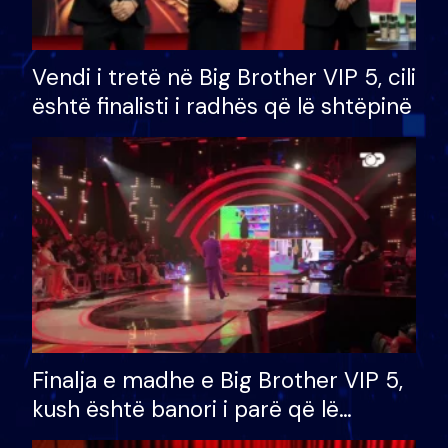
Vendi i tretë në Big Brother VIP 5, cili
është finalisti i radhës që lë shtëpinë
Finalja e madhe e Big Brother VIP 5,
kush është banori i parë që lë
shtëpinë dhe humb mundësinë për