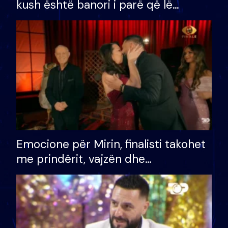
kush është banori i parë që lë
shtëpinë dhe humb mundësinë për
të fituar çmimin e madh
Emocione për Mirin, finalisti takohet
me prindërit, vajzën dhe
bashkëshorten: S’kemi ndonjë letër
divorci apo jo?