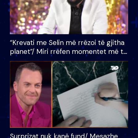
“Krevati me Selin më rrëzoi të gjitha
planet”/ Miri rrëfen momentet më të
bukura në shtëpinë e BB VIP: Do më
mungojë zilja e mëngjesit kur…
Surprizat nuk kanë fund/ Mesazhe