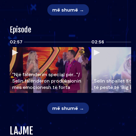
më shumë →
Episode
02:57
02:56
"Një falenderim special për…"/
Selin falënderon produksionin
Selin shpallet fitu
mes emocionesh të forta
të pestë të ‘Big Br
më shumë →
LAJME