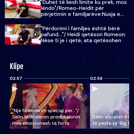
"Duhet të kesh limite ku prek, mos
lëndo"/Romeo-Heidit për
përjetimin e familjarëve:Nusja e
Julit…
"Përdorimi i familjes është bërë
pafund…"/ Heidi qetëson Romeon:
Nëse ti je i qetë, ata qetësohen
Klipe
02:57
02:56
"Një falenderim special për…"/
Selin falënderon produksionin
Selin shpallet fitu
mes emocionesh të forta
të pestë të ‘Big Br