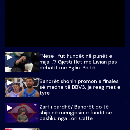
“Nëse i fut hundët në punët e
mija…”/ Gjesti flet me Livian pas
debatit me Eglin: Po të
paralajmëroj
Banorët shohin promon e finales
së madhe të BBV3, ja reagimet e
tyre
Zarf i bardhë/ Banorët do të
shijojnë mëngjesin e fundit së
bashku nga Lori Caffe