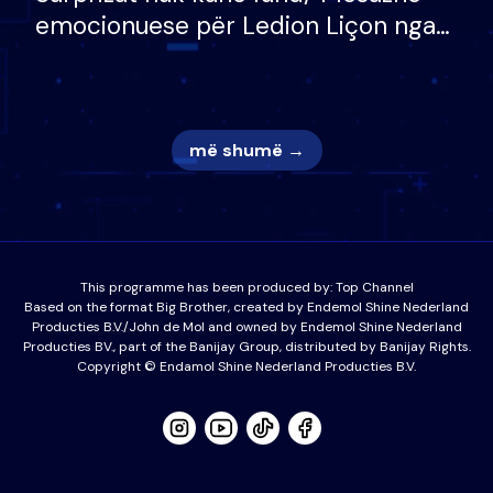
emocionuese për Ledion Liçon nga
nëna dhe fëmijët e tij, moderatori
nuk i mban dot lotët: Nuk meritoj…
më shumë →
This programme has been produced by:
Top Channel
Based on the format Big Brother, created by Endemol Shine Nederland
Producties B.V./John de Mol and owned by Endemol Shine Nederland
Producties BV., part of the Banijay Group, distributed by Banijay Rights.
Copyright © Endamol Shine Nederland Producties B.V.