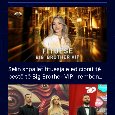
Selin shpallet fituesja e edicionit të
pestë të Big Brother VIP, rrëmben
çmimin e madh prej 100 mijë eurosh