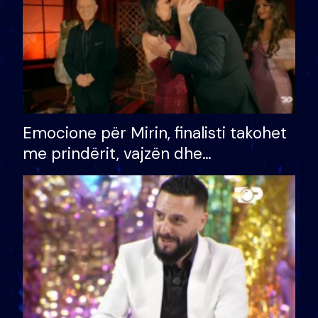
Emocione për Mirin, finalisti takohet
me prindërit, vajzën dhe
bashkëshorten: S’kemi ndonjë letër
divorci apo jo?