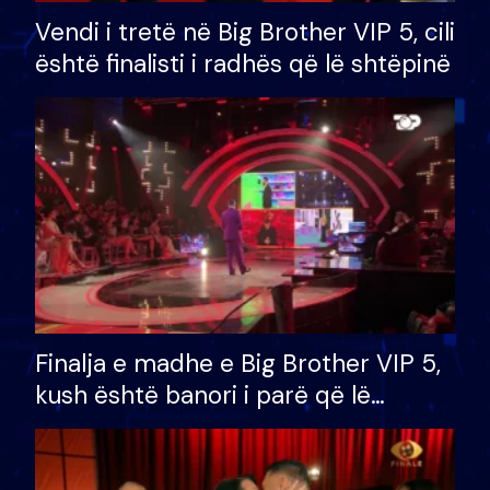
Vendi i tretë në Big Brother VIP 5, cili
është finalisti i radhës që lë shtëpinë
Finalja e madhe e Big Brother VIP 5,
kush është banori i parë që lë
shtëpinë dhe humb mundësinë për
të fituar çmimin e madh