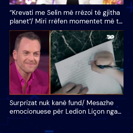
“Krevati me Selin më rrëzoi të gjitha
planet”/ Miri rrëfen momentet më të
bukura në shtëpinë e BB VIP: Do më
mungojë zilja e mëngjesit kur…
Surprizat nuk kanë fund/ Mesazhe
emocionuese për Ledion Liçon nga
nëna dhe fëmijët e tij, moderatori
nuk i mban dot lotët: Nuk meritoj…