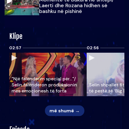
Laerti dhe Rozana hidhen së
bashku në pishinë
Klipe
02:57
02:56
"Një falenderim special për…"/
Selin falënderon produksionin
Selin shpallet fitu
mes emocionesh të forta
të pestë të ‘Big Br
më shumë →