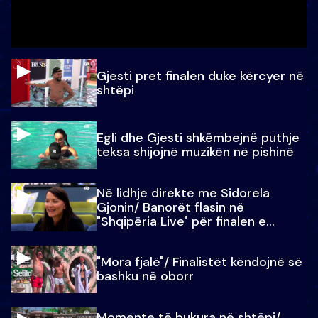
Gjesti pret finalen duke kërcyer në
shtëpi
Egli dhe Gjesti shkëmbejnë puthje
teksa shijojnë muzikën në pishinë
Në lidhje direkte me Sidorela
Gjonin/ Banorët flasin në
"Shqipëria Live" për finalen e
madhe
"Mora fjalë"/ Finalistët këndojnë së
bashku në oborr
Momente të bukura në shtëpi/