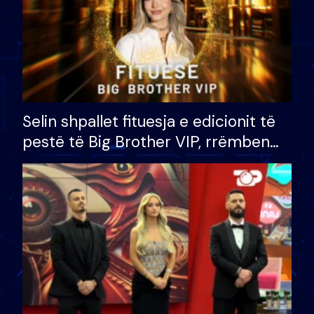
Selin shpallet fituesja e edicionit të
pestë të Big Brother VIP, rrëmben
çmimin e madh prej 100 mijë eurosh