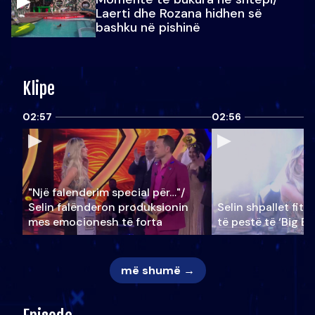
Laerti dhe Rozana hidhen së
bashku në pishinë
Klipe
02:57
02:56
"Një falenderim special për…"/
Selin falënderon produksionin
Selin shpallet fitu
mes emocionesh të forta
të pestë të ‘Big Br
më shumë →