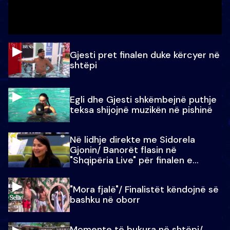
Gjesti pret finalen duke kërcyer në
shtëpi
Egli dhe Gjesti shkëmbejnë puthje
teksa shijojnë muzikën në pishinë
Në lidhje direkte me Sidorela
Gjonin/ Banorët flasin në
"Shqipëria Live" për finalen e
madhe
"Mora fjalë"/ Finalistët këndojnë së
bashku në oborr
Momente të bukura në shtëpi/