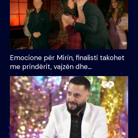
Emocione për Mirin, finalisti takohet
me prindërit, vajzën dhe
bashkëshorten: S’kemi ndonjë letër
divorci apo jo?