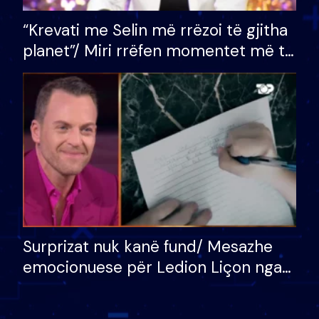
“Krevati me Selin më rrëzoi të gjitha
planet”/ Miri rrëfen momentet më të
bukura në shtëpinë e BB VIP: Do më
mungojë zilja e mëngjesit kur…
Surprizat nuk kanë fund/ Mesazhe
emocionuese për Ledion Liçon nga
nëna dhe fëmijët e tij, moderatori
nuk i mban dot lotët: Nuk meritoj…