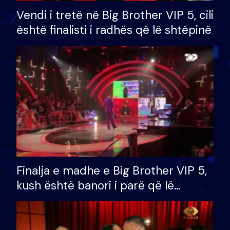
Vendi i tretë në Big Brother VIP 5, cili
është finalisti i radhës që lë shtëpinë
Finalja e madhe e Big Brother VIP 5,
kush është banori i parë që lë
shtëpinë dhe humb mundësinë për
të fituar çmimin e madh