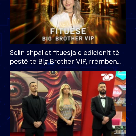
Selin shpallet fituesja e edicionit të
pestë të Big Brother VIP, rrëmben
çmimin e madh prej 100 mijë eurosh