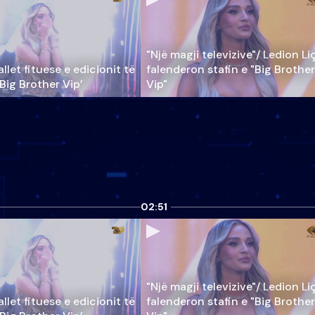
"Një magji televizive"/ Ledion Li
llet fituese e edicionit të
falenderon stafin e "Big Brother
‘Big Brother Vip’
Vip"
02:51
"Një magji televizive"/ Ledion Li
llet fituese e edicionit të
falenderon stafin e "Big Brother