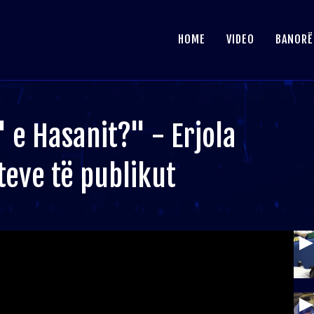
HOME
VIDEO
BANORË
' e Hasanit?" - Erjola
teve të publikut