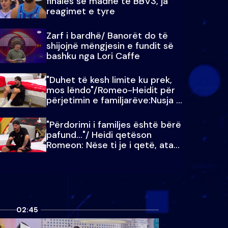
finales së madhe të BBV3, ja
reagimet e tyre
Zarf i bardhë/ Banorët do të
shijojnë mëngjesin e fundit së
bashku nga Lori Caffe
"Duhet të kesh limite ku prek,
mos lëndo"/Romeo-Heidit për
përjetimin e familjarëve:Nusja e
Julit…
"Përdorimi i familjes është bërë
pafund…"/ Heidi qetëson
Romeon: Nëse ti je i qetë, ata
qetësohen
02:45