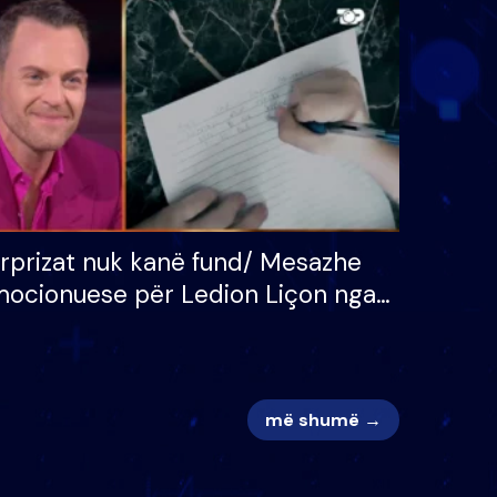
 për
S’kemi ndonjë letër divorci
adh
apo jo?
rprizat nuk kanë fund/ Mesazhe
ocionuese për Ledion Liçon nga
na dhe fëmijët e tij, moderatori
k i mban dot lotët: Nuk meritoj…
më shumë →