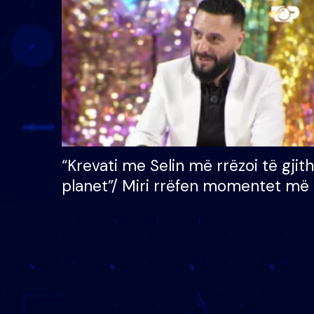
çmimin e madh prej 100
mijë eurosh
“Krevati me Selin më rrëzoi të gjit
planet”/ Miri rrëfen momentet më 
bukura në shtëpinë e BB VIP: Do 
mungojë zilja e mëngjesit kur…