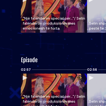
"Një falenderim special për…"/ Selin
falënderon produksionin mes
Selin shpa
emocionesh të forta
pestë të 
Episode
02:57
02:56
"Një falenderim special për…"/ Selin
falënderon produksionin mes
Selin shpa