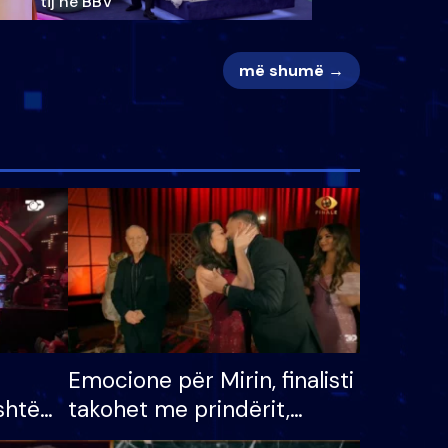
tij në BBV
më shumë →
Emocione për Mirin, finalisti
shtë
takohet me prindërit,
tëpinë
vajzën dhe bashkëshorten: