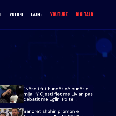
YOUTUBE
DIGITALB
T
VOTONI
LAJME
“Nëse i fut hundët në punët e
mija…”/ Gjesti flet me Livian pas
debatit me Eglin: Po të
paralajmëroj
Banorët shohin promon e