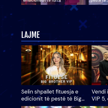
emocionesh të forta
pestë të 
LAJME
Selin shpallet fituesja e
Vendi 
edicionit të pestë të Big
VIP 5, 
Brother VIP, rrëmben
radhës