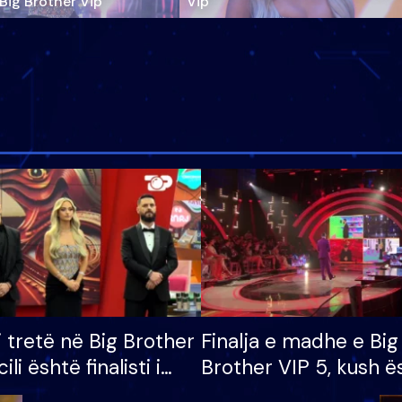
‘Big Brother Vip’
Vip"
i tretë në Big Brother
Finalja e madhe e Big
cili është finalisti i
Brother VIP 5, kush ë
 që lë shtëpinë
banori i parë që lë sh