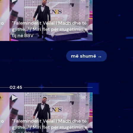
ço
"Faleminderit Vëllai i Madh dhe të
gjithë…"/ Miri flet për rrugëtimin e
tij në BBV
më shumë →
02:45
ço
"Faleminderit Vëllai i Madh dhe të
gjithë…"/ Miri flet për rrugëtimin e