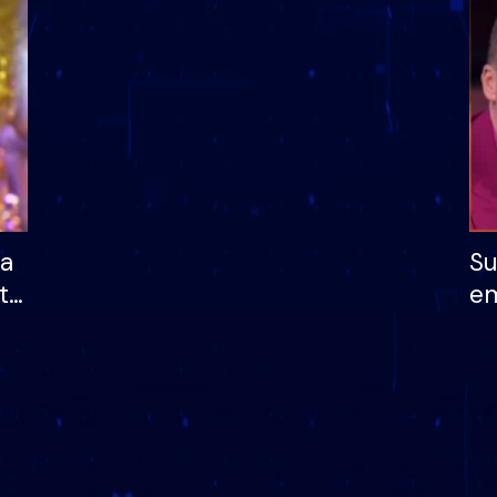
dhe humb mundësinë
të fituar çmimin e m
ha
Su
të
em
më
në
nu