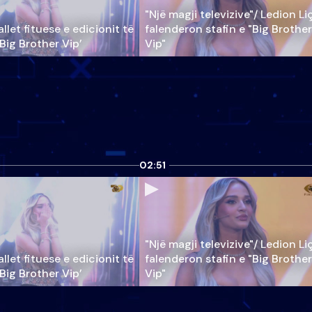
"Një magji televizive"/ Ledion Li
llet fituese e edicionit të
falenderon stafin e "Big Brother
‘Big Brother Vip’
Vip"
02:51
"Një magji televizive"/ Ledion Li
llet fituese e edicionit të
falenderon stafin e "Big Brother
‘Big Brother Vip’
Vip"