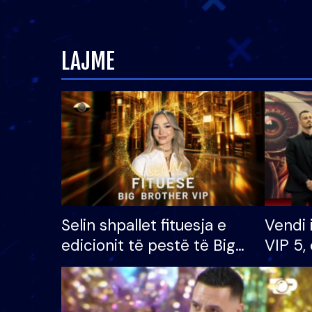
LAJME
Selin shpallet fituesja e
Vendi 
edicionit të pestë të Big
VIP 5, 
Brother VIP, rrëmben
radhës
çmimin e madh prej 100
mijë eurosh