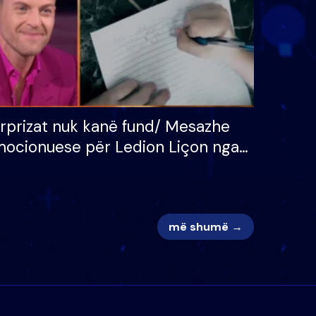
rprizat nuk kanë fund/ Mesazhe
ocionuese për Ledion Liçon nga
na dhe fëmijët e tij, moderatori
k i mban dot lotët: Nuk meritoj…
më shumë →