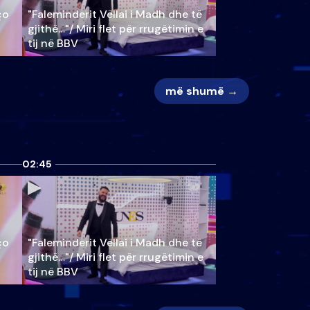
ço
"Faleminderit Vëllai i Madh dhe të
gjithë…"/ Miri flet për rrugëtimin e
tij në BBV
më shumë →
02:45
ço
"Faleminderit Vëllai i Madh dhe të
gjithë…"/ Miri flet për rrugëtimin e
tij në BBV