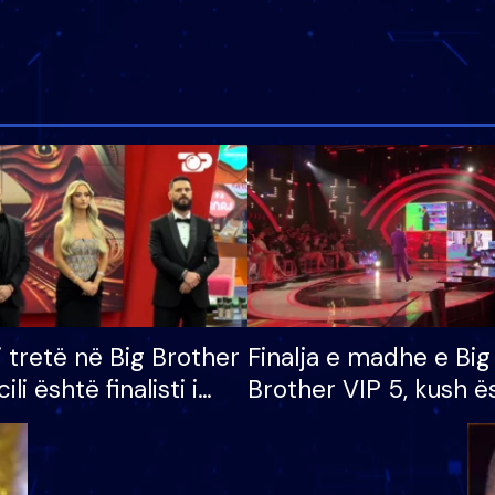
i tretë në Big Brother
Finalja e madhe e Big
cili është finalisti i
Brother VIP 5, kush ë
 që lë shtëpinë
banori i parë që lë sh
dhe humb mundësinë
të fituar çmimin e m