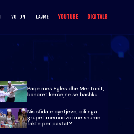
YOUTUBE
DIGITALB
T
VOTONI
LAJME
Paqe mes Eglës dhe Meritonit,
banorët kërcejnë së bashku
Nis sfida e pyetjeve, cili nga
grupet memorizoi më shumë
fakte për pastat?