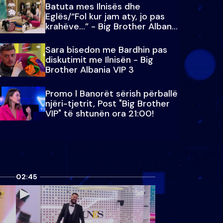
Batuta mes Ilnisës dhe
Eglës/“Fol kur jam aty, jo pas
krahëve…” - Big Brother Albania
VIP 3
Sara bisedon me Bardhin pas
diskutimit me Ilnisën - Big
Brother Albania VIP 3
Promo l Banorët sërish përballë
njëri-tjetrit, Post "Big Brother
VIP" të shtunën ora 21:00!
02:45