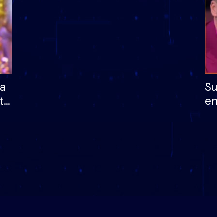
ha
Su
të
em
më
në
nu