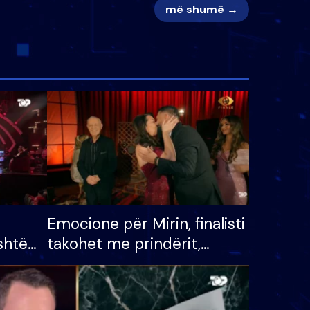
më shumë →
Emocione për Mirin, finalisti
shtë
takohet me prindërit,
tëpinë
vajzën dhe bashkëshorten:
 për
S’kemi ndonjë letër divorci
adh
apo jo?