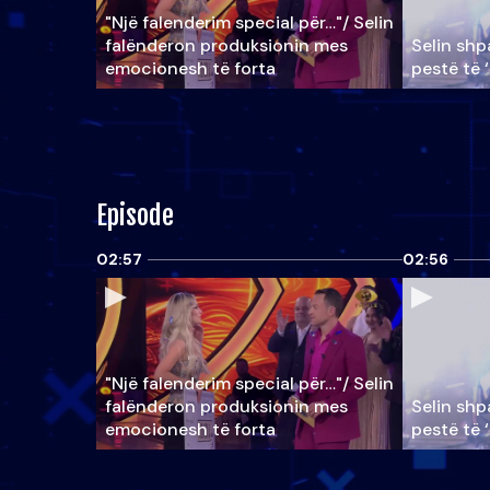
"Një falenderim special për…"/ Selin
falënderon produksionin mes
Selin shpa
emocionesh të forta
pestë të 
Episode
02:57
02:56
"Një falenderim special për…"/ Selin
falënderon produksionin mes
Selin shpa
emocionesh të forta
pestë të 