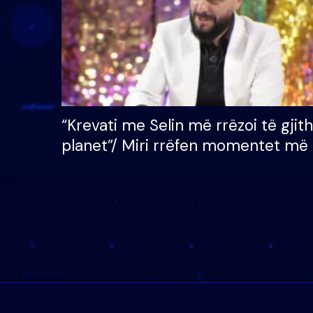
“Krevati me Selin më rrëzoi të gjit
planet”/ Miri rrëfen momentet më 
bukura në shtëpinë e BB VIP: Do 
mungojë zilja e mëngjesit kur…