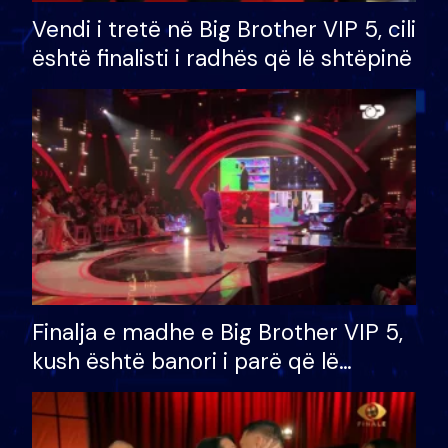
Vendi i tretë në Big Brother VIP 5, cili
është finalisti i radhës që lë shtëpinë
Finalja e madhe e Big Brother VIP 5,
kush është banori i parë që lë
shtëpinë dhe humb mundësinë për
të fituar çmimin e madh