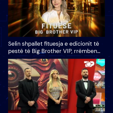
Selin shpallet fituesja e edicionit të
pestë të Big Brother VIP, rrëmben
çmimin e madh prej 100 mijë eurosh