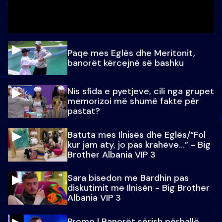
Paqe mes Eglës dhe Meritonit,
banorët kërcejnë së bashku
Nis sfida e pyetjeve, cili nga grupet
memorizoi më shumë fakte për
pastat?
Batuta mes Ilnisës dhe Eglës/“Fol
kur jam aty, jo pas krahëve…” - Big
Brother Albania VIP 3
Sara bisedon me Bardhin pas
diskutimit me Ilnisën - Big Brother
Albania VIP 3
Promo l Banorët sërish përballë