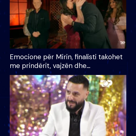
Emocione për Mirin, finalisti takohet
me prindërit, vajzën dhe
bashkëshorten: S’kemi ndonjë letër
divorci apo jo?