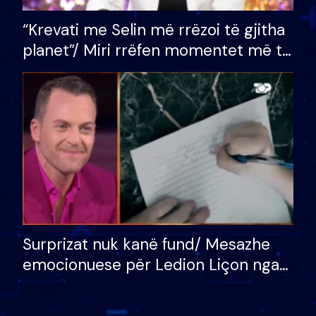
“Krevati me Selin më rrëzoi të gjitha
planet”/ Miri rrëfen momentet më të
bukura në shtëpinë e BB VIP: Do më
mungojë zilja e mëngjesit kur…
Surprizat nuk kanë fund/ Mesazhe
emocionuese për Ledion Liçon nga
nëna dhe fëmijët e tij, moderatori
nuk i mban dot lotët: Nuk meritoj…