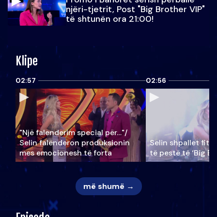
njëri-tjetrit, Post "Big Brother VIP"
të shtunën ora 21:00!
Klipe
02:57
02:56
"Një falenderim special për…"/
Selin falënderon produksionin
Selin shpallet fitu
mes emocionesh të forta
të pestë të ‘Big Br
më shumë →