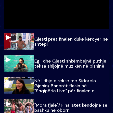
Gjesti pret finalen duke kërcyer në
shtëpi
Egli dhe Gjesti shkëmbejnë puthje
teksa shijojnë muzikën në pishinë
Në lidhje direkte me Sidorela
Gjonin/ Banorët flasin në
"Shqipëria Live" për finalen e
madhe
"Mora fjalë"/ Finalistët këndojnë së
bashku në oborr