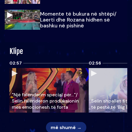
Momente të bukura në shtëpi/
Laerti dhe Rozana hidhen së
bashku në pishinë
Klipe
02:57
02:56
"Një falenderim special për…"/
Selin falënderon produksionin
Selin shpallet fitu
mes emocionesh të forta
të pestë të ‘Big Br
më shumë →