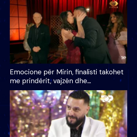
të fituar çmimin e madh
Emocione për Mirin, finalisti takohet
me prindërit, vajzën dhe
bashkëshorten: S’kemi ndonjë letër
divorci apo jo?