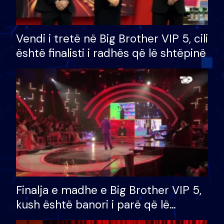
Vendi i tretë në Big Brother VIP 5, cili
është finalisti i radhës që lë shtëpinë
Finalja e madhe e Big Brother VIP 5,
kush është banori i parë që lë
shtëpinë dhe humb mundësinë për