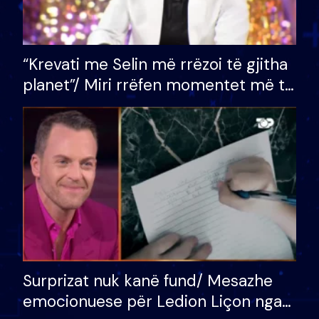
“Krevati me Selin më rrëzoi të gjitha
planet”/ Miri rrëfen momentet më të
bukura në shtëpinë e BB VIP: Do më
mungojë zilja e mëngjesit kur…
Surprizat nuk kanë fund/ Mesazhe
emocionuese për Ledion Liçon nga