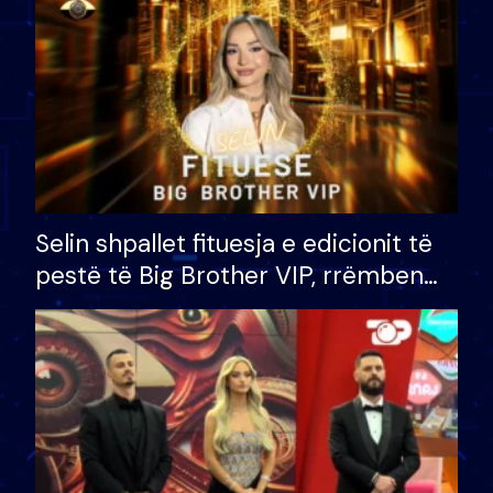
Selin shpallet fituesja e edicionit të
pestë të Big Brother VIP, rrëmben
çmimin e madh prej 100 mijë eurosh