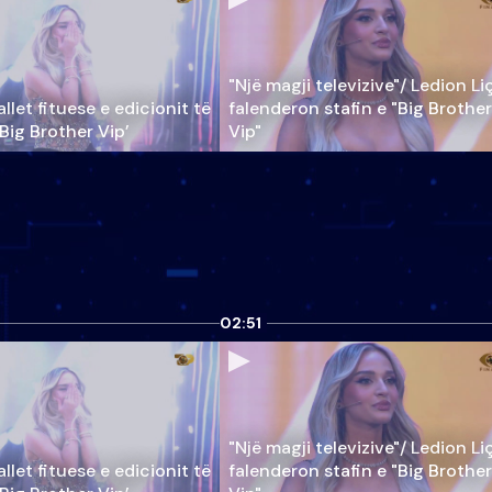
"Një magji televizive"/ Ledion Li
llet fituese e edicionit të
falenderon stafin e "Big Brother
‘Big Brother Vip’
Vip"
02:51
"Një magji televizive"/ Ledion Li
llet fituese e edicionit të
falenderon stafin e "Big Brother