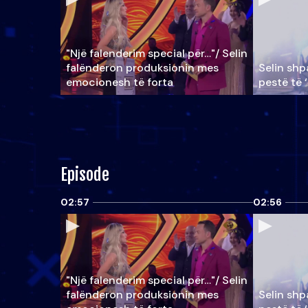
"Një falenderim special për…"/ Selin
falënderon produksionin mes
Selin shpa
emocionesh të forta
pestë të 
Episode
02:57
02:56
"Një falenderim special për…"/ Selin
falënderon produksionin mes
Selin shpa