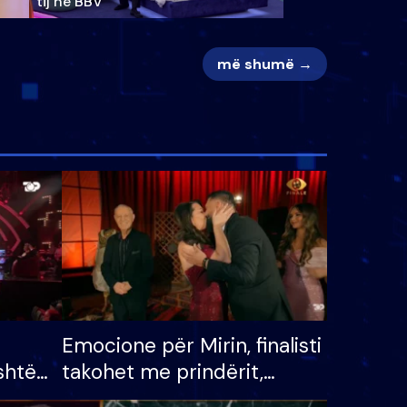
tij në BBV
më shumë →
Emocione për Mirin, finalisti
shtë
takohet me prindërit,
tëpinë
vajzën dhe bashkëshorten: