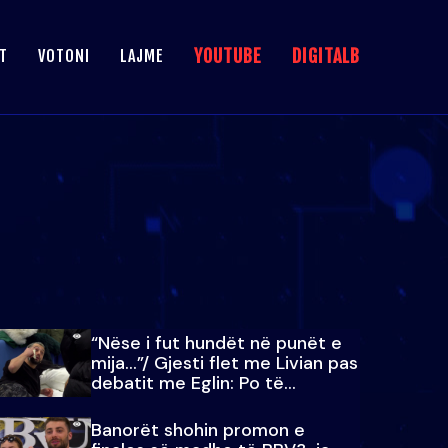
YOUTUBE
DIGITALB
T
VOTONI
LAJME
“Nëse i fut hundët në punët e
mija…”/ Gjesti flet me Livian pas
debatit me Eglin: Po të
paralajmëroj
Banorët shohin promon e