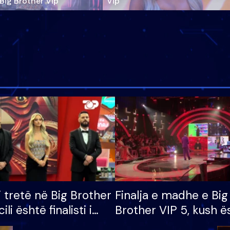
‘Big Brother Vip’
Vip"
i tretë në Big Brother
Finalja e madhe e Big
cili është finalisti i
Brother VIP 5, kush ë
 që lë shtëpinë
banori i parë që lë sh