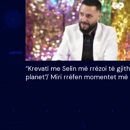
çmimin e madh prej 100
mijë eurosh
“Krevati me Selin më rrëzoi të gjit
planet”/ Miri rrëfen momentet më 
bukura në shtëpinë e BB VIP: Do 
mungojë zilja e mëngjesit kur…