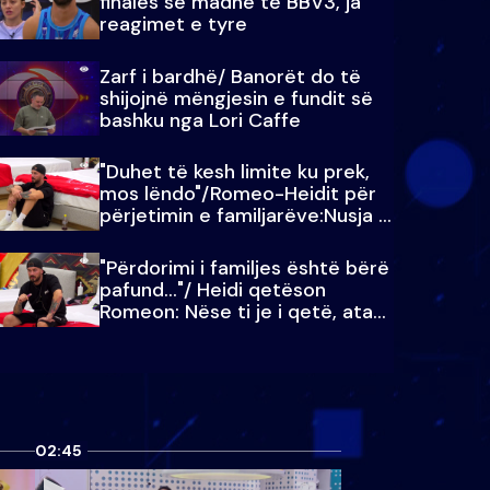
finales së madhe të BBV3, ja
reagimet e tyre
Zarf i bardhë/ Banorët do të
shijojnë mëngjesin e fundit së
bashku nga Lori Caffe
"Duhet të kesh limite ku prek,
mos lëndo"/Romeo-Heidit për
përjetimin e familjarëve:Nusja e
Julit…
"Përdorimi i familjes është bërë
pafund…"/ Heidi qetëson
Romeon: Nëse ti je i qetë, ata
qetësohen
02:45