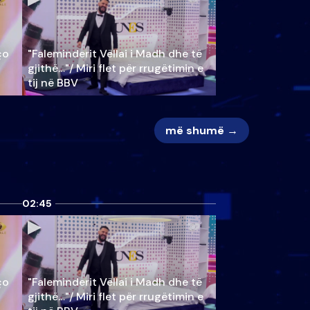
ço
"Faleminderit Vëllai i Madh dhe të
gjithë…"/ Miri flet për rrugëtimin e
tij në BBV
më shumë →
02:45
ço
"Faleminderit Vëllai i Madh dhe të
gjithë…"/ Miri flet për rrugëtimin e