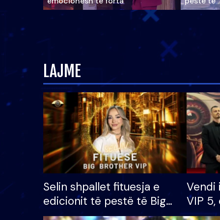
emocionesh të forta
pestë të 
LAJME
Selin shpallet fituesja e
Vendi 
edicionit të pestë të Big
VIP 5, 
Brother VIP, rrëmben
radhës