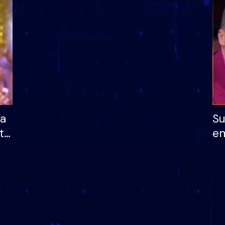
dhe humb mundësinë
të fituar çmimin e m
ha
Su
të
em
më
në
nu