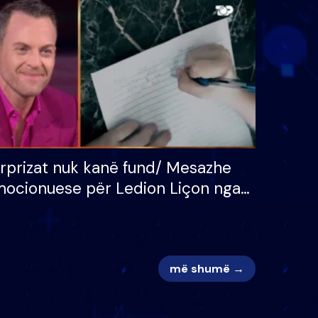
 për
S’kemi ndonjë letër divorci
adh
apo jo?
rprizat nuk kanë fund/ Mesazhe
ocionuese për Ledion Liçon nga
na dhe fëmijët e tij, moderatori
k i mban dot lotët: Nuk meritoj…
më shumë →