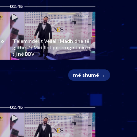
02:45
ço
"Faleminderit Vëllai i Madh dhe të
gjithë…"/ Miri flet për rrugëtimin e
tij në BBV
më shumë →
02:45