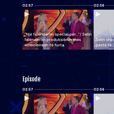
02:57
02:56
"Një falenderim special për…"/ Selin
falënderon produksionin mes
Selin shpa
emocionesh të forta
pestë të 
Episode
02:57
02:56