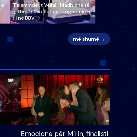
ço
"Faleminderit Vëllai i Madh dhe të
gjithë…"/ Miri flet për rrugëtimin e
tij në BBV
më shumë →
Emocione për Mirin, finalisti