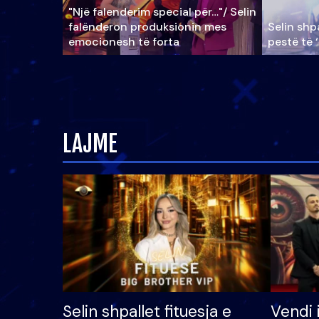
"Një falenderim special për…"/ Selin
falënderon produksionin mes
Selin shpa
emocionesh të forta
pestë të 
LAJME
Selin shpallet fituesja e
Vendi 