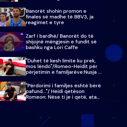
paralajmëroj
Banorët shohin promon e
finales së madhe të BBV3, ja
reagimet e tyre
Zarf i bardhë/ Banorët do të
shijojnë mëngjesin e fundit së
bashku nga Lori Caffe
"Duhet të kesh limite ku prek,
mos lëndo"/Romeo-Heidit për
përjetimin e familjarëve:Nusja e
Julit…
"Përdorimi i familjes është bërë
pafund…"/ Heidi qetëson
Romeon: Nëse ti je i qetë, ata
qetësohen