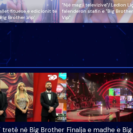
"Një magji televizive"/ Ledion Li
llet fituese e edicionit të
falenderon stafin e "Big Brother
‘Big Brother Vip’
Vip"
i tretë në Big Brother
Finalja e madhe e Big