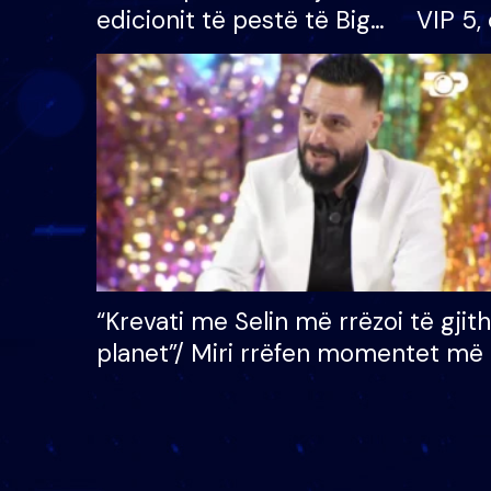
edicionit të pestë të Big
VIP 5, 
Brother VIP, rrëmben
radhës
çmimin e madh prej 100
mijë eurosh
“Krevati me Selin më rrëzoi të gjit
planet”/ Miri rrëfen momentet më 
bukura në shtëpinë e BB VIP: Do 
mungojë zilja e mëngjesit kur…