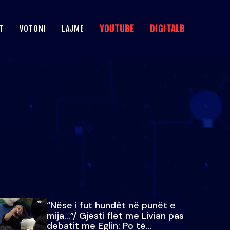
YOUTUBE
DIGITALB
T
VOTONI
LAJME
“Nëse i fut hundët në punët e
mija…”/ Gjesti flet me Livian pas
debatit me Eglin: Po të