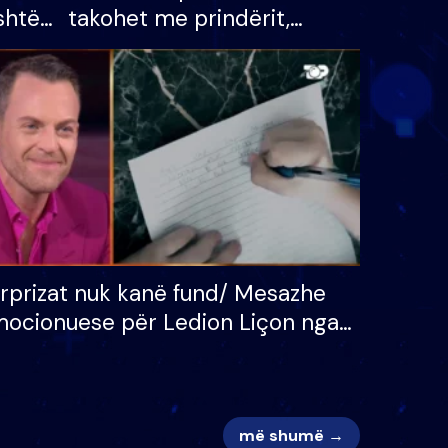
shtë
takohet me prindërit,
tëpinë
vajzën dhe bashkëshorten:
 për
S’kemi ndonjë letër divorci
adh
apo jo?
rprizat nuk kanë fund/ Mesazhe
ocionuese për Ledion Liçon nga
na dhe fëmijët e tij, moderatori
k i mban dot lotët: Nuk meritoj…
më shumë →