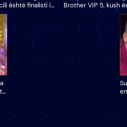
cili është finalisti i
Brother VIP 5, kush ë
 që lë shtëpinë
banori i parë që lë sh
dhe humb mundësinë
të fituar çmimin e m
ha
Su
të
em
më
në
nu