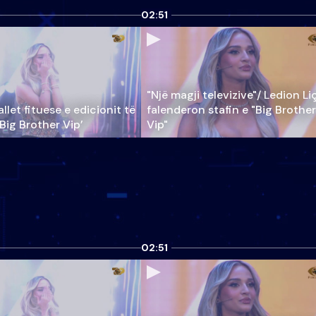
02:51
"Një magji televizive"/ Ledion Li
llet fituese e edicionit të
falenderon stafin e "Big Brother
‘Big Brother Vip’
Vip"
02:51