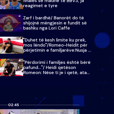
finales së madhe të BBV3, ja
reagimet e tyre
Zarf i bardhë/ Banorët do të
shijojnë mëngjesin e fundit së
bashku nga Lori Caffe
"Duhet të kesh limite ku prek,
mos lëndo"/Romeo-Heidit për
përjetimin e familjarëve:Nusja e
Julit…
"Përdorimi i familjes është bërë
pafund…"/ Heidi qetëson
Romeon: Nëse ti je i qetë, ata
qetësohen
02:45