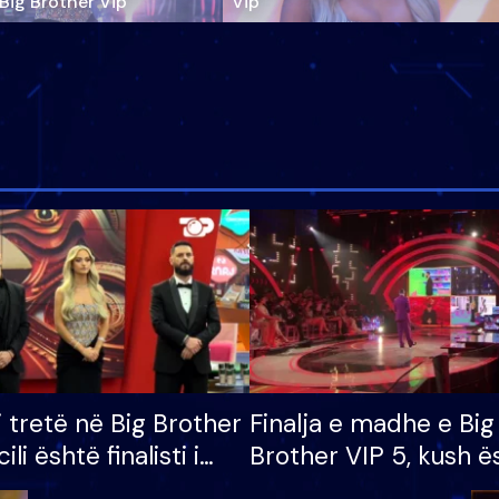
‘Big Brother Vip’
Vip"
i tretë në Big Brother
Finalja e madhe e Big
cili është finalisti i
Brother VIP 5, kush ë
 që lë shtëpinë
banori i parë që lë sh