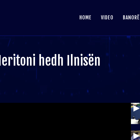
HOME
VIDEO
BANORË
ritoni hedh Ilnisën