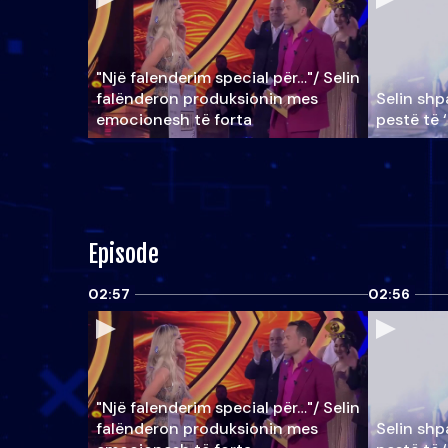
"Një falenderim special për…"/ Selin
falënderon produksionin mes
Selin shpa
emocionesh të forta
pestë të 
Episode
02:57
02:56
"Një falenderim special për…"/ Selin
falënderon produksionin mes
Selin shpa