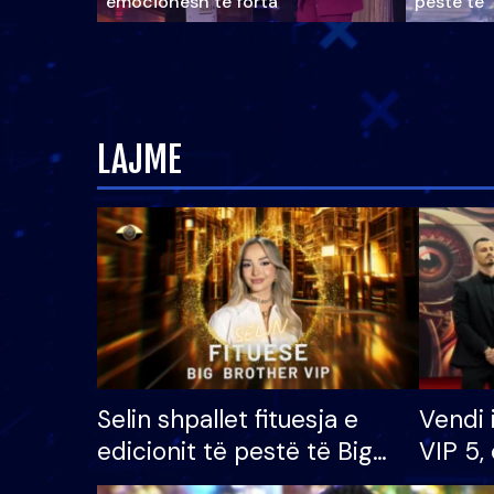
emocionesh të forta
pestë të 
LAJME
Selin shpallet fituesja e
Vendi 
edicionit të pestë të Big
VIP 5, 
Brother VIP, rrëmben
radhës