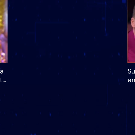
dhe humb mundësinë
të fituar çmimin e m
ha
Su
të
em
më
në
nu