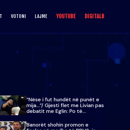
YOUTUBE
DIGITALB
T
VOTONI
LAJME
“Nëse i fut hundët në punët e
mija…”/ Gjesti flet me Livian pas
debatit me Eglin: Po të
paralajmëroj
Banorët shohin promon e