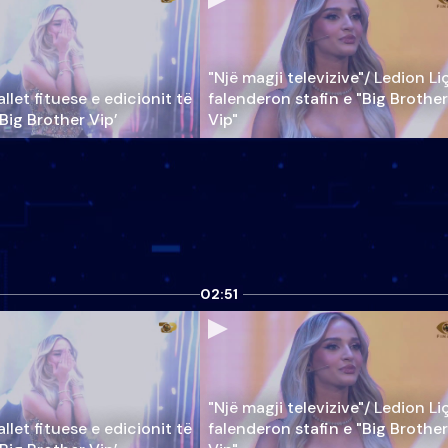
"Një magji televizive"/ Ledion Li
llet fituese e edicionit të
falenderon stafin e "Big Brother
‘Big Brother Vip’
Vip"
02:51
"Një magji televizive"/ Ledion Li
llet fituese e edicionit të
falenderon stafin e "Big Brother