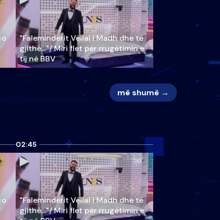
ço
"Faleminderit Vëllai i Madh dhe të
gjithë…"/ Miri flet për rrugëtimin e
tij në BBV
më shumë →
02:45
ço
"Faleminderit Vëllai i Madh dhe të
gjithë…"/ Miri flet për rrugëtimin e