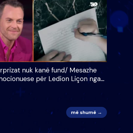
 për
S’kemi ndonjë letër divorci
adh
apo jo?
rprizat nuk kanë fund/ Mesazhe
ocionuese për Ledion Liçon nga
na dhe fëmijët e tij, moderatori
k i mban dot lotët: Nuk meritoj…
më shumë →