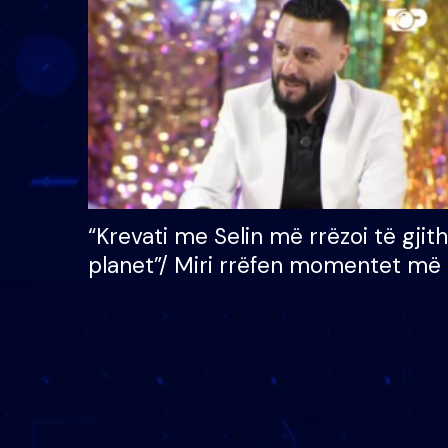
çmimin e madh prej 100
mijë eurosh
“Krevati me Selin më rrëzoi të gjit
planet”/ Miri rrëfen momentet më 
bukura në shtëpinë e BB VIP: Do 
mungojë zilja e mëngjesit kur…