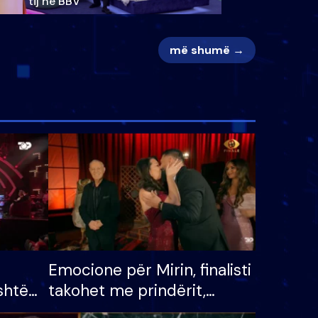
tij në BBV
më shumë →
Emocione për Mirin, finalisti
shtë
takohet me prindërit,
tëpinë
vajzën dhe bashkëshorten: