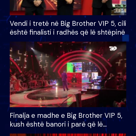
Vendi i tretë në Big Brother VIP 5, cili
është finalisti i radhës që lë shtëpinë
Finalja e madhe e Big Brother VIP 5,
kush është banori i parë që lë
shtëpinë dhe humb mundësinë për