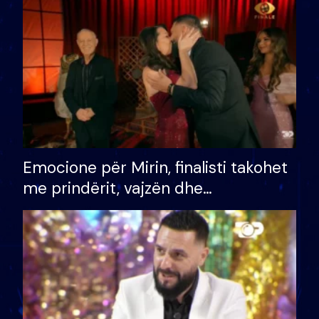
të fituar çmimin e madh
Emocione për Mirin, finalisti takohet
me prindërit, vajzën dhe
bashkëshorten: S’kemi ndonjë letër
divorci apo jo?