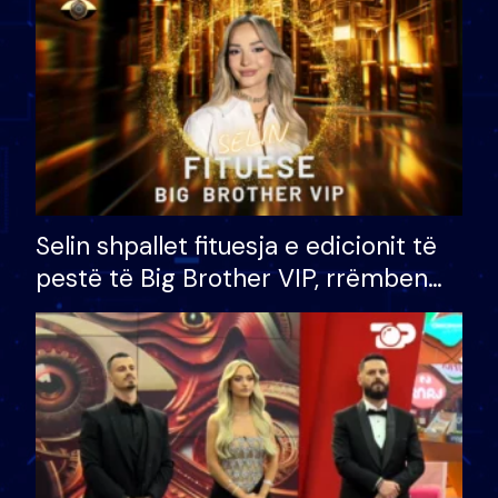
Selin shpallet fituesja e edicionit të
pestë të Big Brother VIP, rrëmben
çmimin e madh prej 100 mijë eurosh