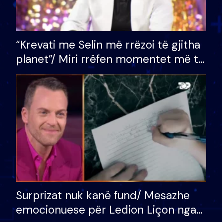
“Krevati me Selin më rrëzoi të gjitha
planet”/ Miri rrëfen momentet më të
bukura në shtëpinë e BB VIP: Do më
mungojë zilja e mëngjesit kur…
Surprizat nuk kanë fund/ Mesazhe
emocionuese për Ledion Liçon nga