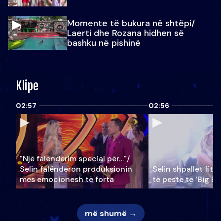
Momente të bukura në shtëpi/
Laerti dhe Rozana hidhen së
bashku në pishinë
Klipe
02:57
02:56
"Një falenderim special për…"/
Selin falënderon produksionin
Selin shpallet fitu
mes emocionesh të forta
të pestë të ‘Big Br
më shumë →