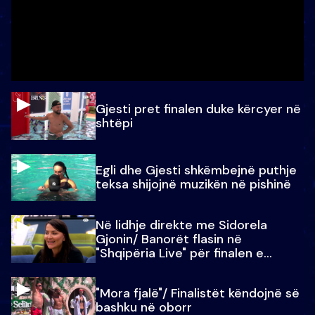
Gjesti pret finalen duke kërcyer në
shtëpi
Egli dhe Gjesti shkëmbejnë puthje
teksa shijojnë muzikën në pishinë
Në lidhje direkte me Sidorela
Gjonin/ Banorët flasin në
"Shqipëria Live" për finalen e
madhe
"Mora fjalë"/ Finalistët këndojnë së
bashku në oborr