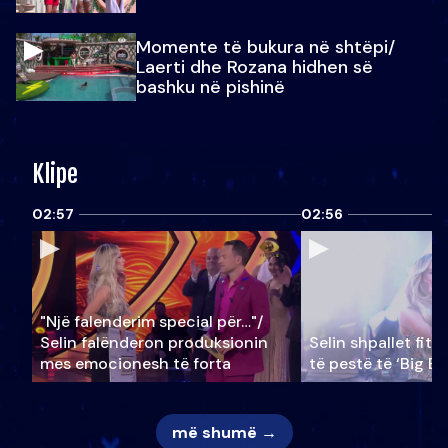
Momente të bukura në shtëpi/
Laerti dhe Rozana hidhen së
bashku në pishinë
Klipe
02:57
02:56
"Një falenderim special për…"/
Selin falënderon produksionin
Selin shpallet fitu
mes emocionesh të forta
të pestë të ‘Big Br
më shumë →