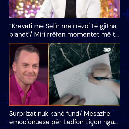
“Krevati me Selin më rrëzoi të gjitha
planet”/ Miri rrëfen momentet më të
bukura në shtëpinë e BB VIP: Do më
mungojë zilja e mëngjesit kur…
Surprizat nuk kanë fund/ Mesazhe
emocionuese për Ledion Liçon nga