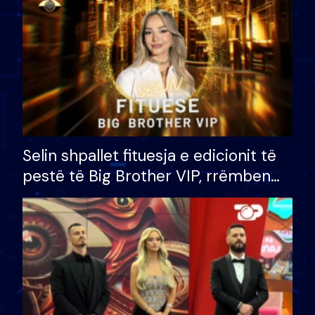
Selin shpallet fituesja e edicionit të
pestë të Big Brother VIP, rrëmben
çmimin e madh prej 100 mijë eurosh