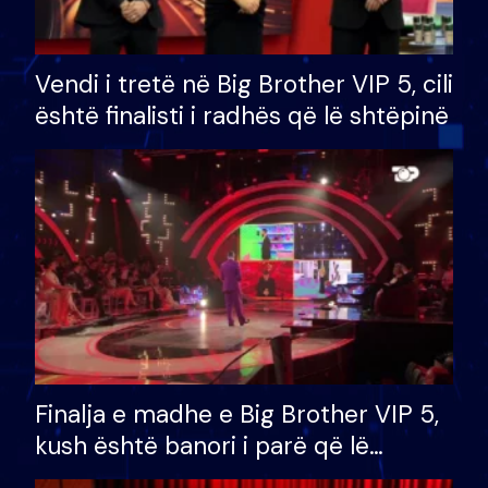
Vendi i tretë në Big Brother VIP 5, cili
është finalisti i radhës që lë shtëpinë
Finalja e madhe e Big Brother VIP 5,
kush është banori i parë që lë
shtëpinë dhe humb mundësinë për