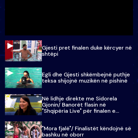
Gjesti pret finalen duke kërcyer në
shtëpi
Egli dhe Gjesti shkëmbejnë puthje
teksa shijojnë muzikën në pishinë
Në lidhje direkte me Sidorela
Gjonin/ Banorët flasin në
"Shqipëria Live" për finalen e
madhe
"Mora fjalë"/ Finalistët këndojnë së
bashku në oborr