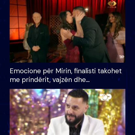
të fituar çmimin e madh
Emocione për Mirin, finalisti takohet
me prindërit, vajzën dhe
bashkëshorten: S’kemi ndonjë letër
divorci apo jo?