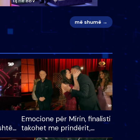
tij në BBV
më shumë →
Emocione për Mirin, finalisti
shtë
takohet me prindërit,
tëpinë
vajzën dhe bashkëshorten: