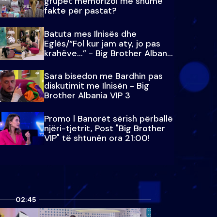
grupet memorizoi më shumë
fakte për pastat?
Batuta mes Ilnisës dhe
Eglës/“Fol kur jam aty, jo pas
krahëve…” - Big Brother Albania
VIP 3
Sara bisedon me Bardhin pas
diskutimit me Ilnisën - Big
Brother Albania VIP 3
Promo l Banorët sërish përballë
njëri-tjetrit, Post "Big Brother
VIP" të shtunën ora 21:00!
02:45