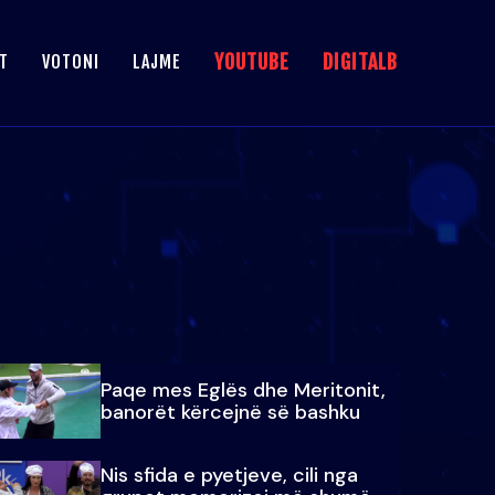
YOUTUBE
DIGITALB
T
VOTONI
LAJME
Paqe mes Eglës dhe Meritonit,
banorët kërcejnë së bashku
Nis sfida e pyetjeve, cili nga