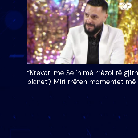
çmimin e madh prej 100
mijë eurosh
“Krevati me Selin më rrëzoi të gjit
planet”/ Miri rrëfen momentet më 
bukura në shtëpinë e BB VIP: Do 
mungojë zilja e mëngjesit kur…