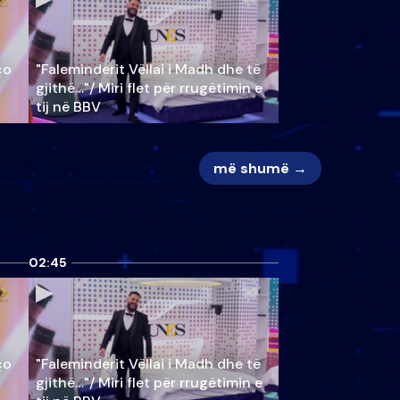
ço
"Faleminderit Vëllai i Madh dhe të
gjithë…"/ Miri flet për rrugëtimin e
tij në BBV
më shumë →
02:45
ço
"Faleminderit Vëllai i Madh dhe të
gjithë…"/ Miri flet për rrugëtimin e