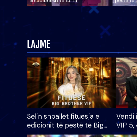
emocionesh të forta
pestë të 
LAJME
Selin shpallet fituesja e
Vendi 
edicionit të pestë të Big
VIP 5, 
Brother VIP, rrëmben
radhës