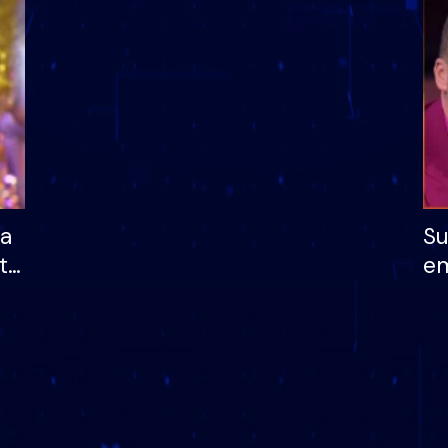
dhe humb mundësinë
të fituar çmimin e m
ha
Su
të
em
më
në
nu