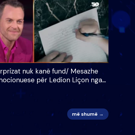
 për
S’kemi ndonjë letër divorci
adh
apo jo?
rprizat nuk kanë fund/ Mesazhe
ocionuese për Ledion Liçon nga
na dhe fëmijët e tij, moderatori
k i mban dot lotët: Nuk meritoj…
më shumë →