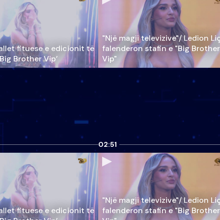
"Një magji televizive"/ Ledion Li
llet fituese e edicionit të
falenderon stafin e "Big Brother
‘Big Brother Vip’
Vip"
02:51
"Një magji televizive"/ Ledion Li
llet fituese e edicionit të
falenderon stafin e "Big Brother