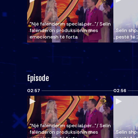
"Një falenderim special për…"/ Selin
falënderon produksionin mes
Selin shpa
emocionesh të forta
pestë të 
Episode
02:57
02:56
"Një falenderim special për…"/ Selin
falënderon produksionin mes
Selin shpa