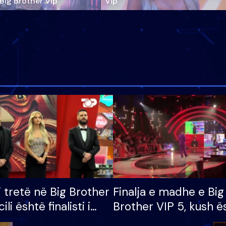
‘Big Brother Vip’
Vip"
i tretë në Big Brother
Finalja e madhe e Big
cili është finalisti i
Brother VIP 5, kush ë
 që lë shtëpinë
banori i parë që lë sh