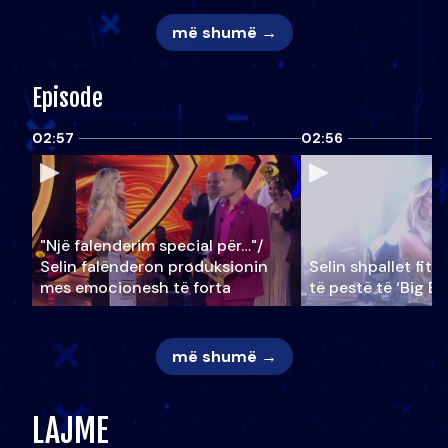
më shumë →
Episode
02:57
02:56
"Një falenderim special për…"/
Selin falënderon produksionin
Selin shpallet fitu
mes emocionesh të forta
të pestë të ‘Big Br
më shumë →
LAJME