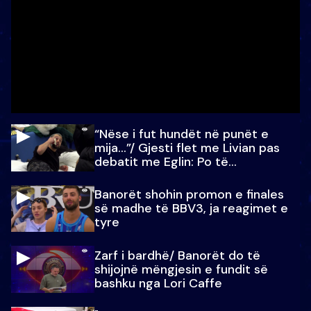
“Nëse i fut hundët në punët e
mija…”/ Gjesti flet me Livian pas
debatit me Eglin: Po të
paralajmëroj
Banorët shohin promon e finales
së madhe të BBV3, ja reagimet e
tyre
Zarf i bardhë/ Banorët do të
shijojnë mëngjesin e fundit së
bashku nga Lori Caffe