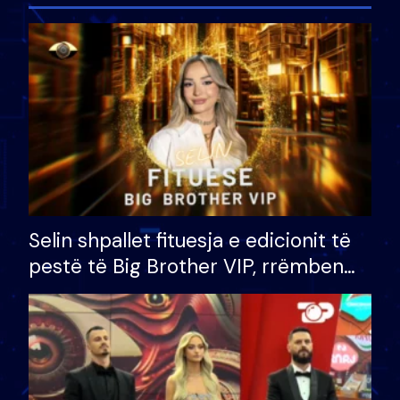
Selin shpallet fituesja e edicionit të
pestë të Big Brother VIP, rrëmben
çmimin e madh prej 100 mijë eurosh