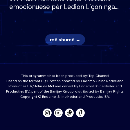
emocionuese për Ledion Liçon nga
nëna dhe fëmijët e tij, moderatori
nuk i mban dot lotët: Nuk meritoj…
më shumë →
This programme has been produced by:
Top Channel
Based on the format Big Brother, created by Endemol Shine Nederland
Producties B.V./John de Mol and owned by Endemol Shine Nederland
Producties BV., part of the Banijay Group, distributed by Banijay Rights.
Copyright © Endamol Shine Nederland Producties B.V.