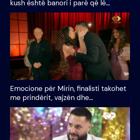
kush është banori i parë që lë
shtëpinë dhe humb mundësinë për
të fituar çmimin e madh
Emocione për Mirin, finalisti takohet
me prindërit, vajzën dhe
bashkëshorten: S’kemi ndonjë letër
divorci apo jo?