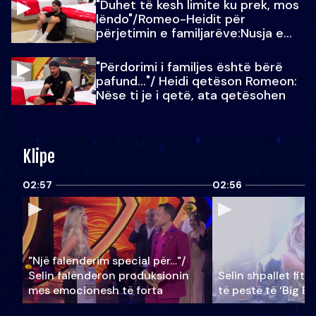
"Duhet të kesh limite ku prek, mos
lëndo"/Romeo-Heidit për
përjetimin e familjarëve:Nusja e
Julit…
"Përdorimi i familjes është bërë
pafund…"/ Heidi qetëson Romeon:
Nëse ti je i qetë, ata qetësohen
Klipe
02:57
02:56
"Një falenderim special për…"/
Selin falënderon produksionin
Selin shpallet fitu
mes emocionesh të forta
të pestë të ‘Big Br