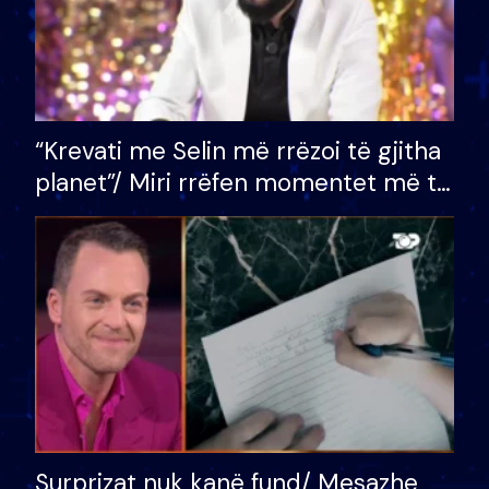
“Krevati me Selin më rrëzoi të gjitha
planet”/ Miri rrëfen momentet më të
bukura në shtëpinë e BB VIP: Do më
mungojë zilja e mëngjesit kur…
Surprizat nuk kanë fund/ Mesazhe