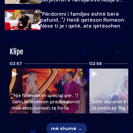
Julit…
"Përdorimi i familjes është bërë
pafund…"/ Heidi qetëson Romeon:
Nëse ti je i qetë, ata qetësohen
Klipe
02:57
02:56
"Një falenderim special për…"/
Selin falënderon produksionin
Selin shpallet fitu
mes emocionesh të forta
të pestë të ‘Big Br
më shumë →