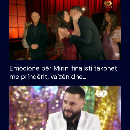
të fituar çmimin e madh
Emocione për Mirin, finalisti takohet
me prindërit, vajzën dhe
bashkëshorten: S’kemi ndonjë letër
divorci apo jo?