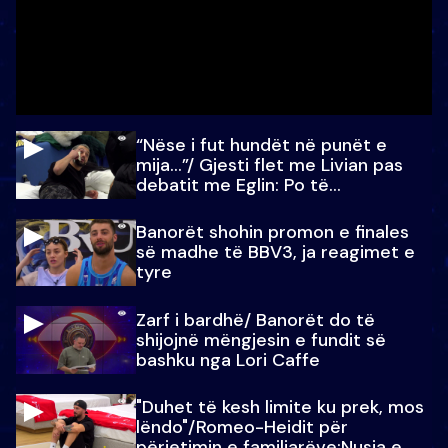
“Nëse i fut hundët në punët e
mija…”/ Gjesti flet me Livian pas
debatit me Eglin: Po të
paralajmëroj
Banorët shohin promon e finales
së madhe të BBV3, ja reagimet e
tyre
Zarf i bardhë/ Banorët do të
shijojnë mëngjesin e fundit së
bashku nga Lori Caffe
"Duhet të kesh limite ku prek, mos
lëndo"/Romeo-Heidit për
përjetimin e familjarëve:Nusja e