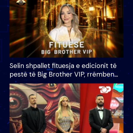
Selin shpallet fituesja e edicionit të
pestë të Big Brother VIP, rrëmben
çmimin e madh prej 100 mijë eurosh