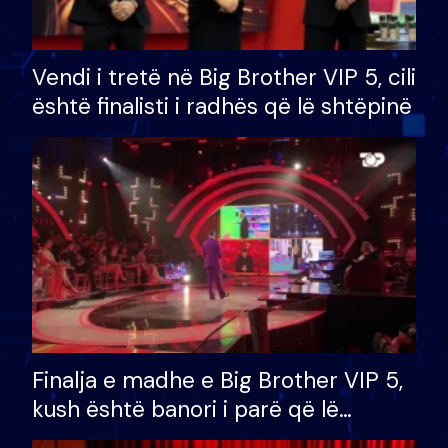
Vendi i tretë në Big Brother VIP 5, cili
është finalisti i radhës që lë shtëpinë
Finalja e madhe e Big Brother VIP 5,
kush është banori i parë që lë
shtëpinë dhe humb mundësinë për