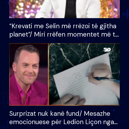
“Krevati me Selin më rrëzoi të gjitha
planet”/ Miri rrëfen momentet më të
bukura në shtëpinë e BB VIP: Do më
mungojë zilja e mëngjesit kur…
Surprizat nuk kanë fund/ Mesazhe
emocionuese për Ledion Liçon nga