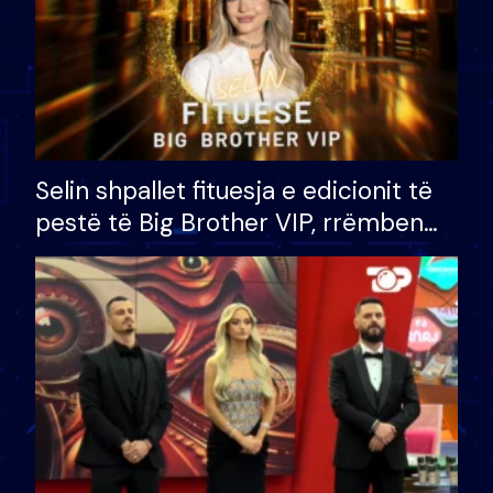
Selin shpallet fituesja e edicionit të
pestë të Big Brother VIP, rrëmben
çmimin e madh prej 100 mijë eurosh