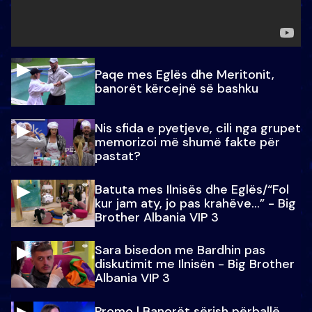
Paqe mes Eglës dhe Meritonit,
banorët kërcejnë së bashku
Nis sfida e pyetjeve, cili nga grupet
memorizoi më shumë fakte për
pastat?
Batuta mes Ilnisës dhe Eglës/“Fol
kur jam aty, jo pas krahëve…” - Big
Brother Albania VIP 3
Sara bisedon me Bardhin pas
diskutimit me Ilnisën - Big Brother
Albania VIP 3
Promo l Banorët sërish përballë