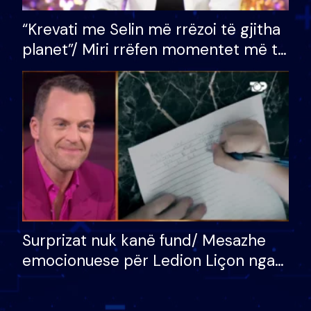
“Krevati me Selin më rrëzoi të gjitha
planet”/ Miri rrëfen momentet më të
bukura në shtëpinë e BB VIP: Do më
mungojë zilja e mëngjesit kur…
Surprizat nuk kanë fund/ Mesazhe
emocionuese për Ledion Liçon nga
nëna dhe fëmijët e tij, moderatori
nuk i mban dot lotët: Nuk meritoj…