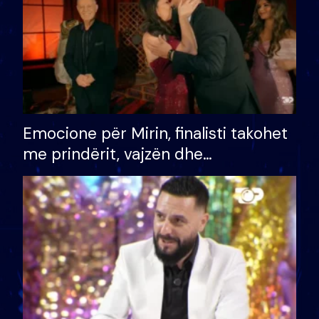
Emocione për Mirin, finalisti takohet
me prindërit, vajzën dhe
bashkëshorten: S’kemi ndonjë letër
divorci apo jo?