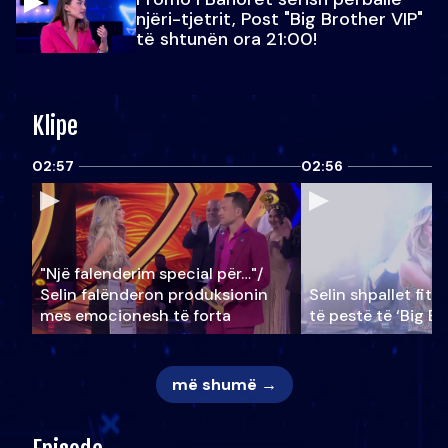
njëri-tjetrit, Post "Big Brother VIP"
të shtunën ora 21:00!
Klipe
02:57
02:56
"Një falenderim special për…"/
Selin falënderon produksionin
Selin shpallet fitu
mes emocionesh të forta
të pestë të ‘Big Br
më shumë →