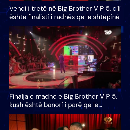
Vendi i tretë në Big Brother VIP 5, cili
është finalisti i radhës që lë shtëpinë
Finalja e madhe e Big Brother VIP 5,
kush është banori i parë që lë
shtëpinë dhe humb mundësinë për
të fituar çmimin e madh