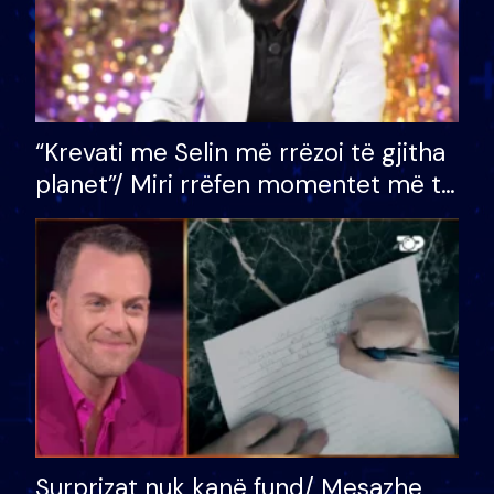
“Krevati me Selin më rrëzoi të gjitha
planet”/ Miri rrëfen momentet më të
bukura në shtëpinë e BB VIP: Do më
mungojë zilja e mëngjesit kur…
Surprizat nuk kanë fund/ Mesazhe