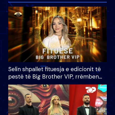
Selin shpallet fituesja e edicionit të
pestë të Big Brother VIP, rrëmben
çmimin e madh prej 100 mijë eurosh