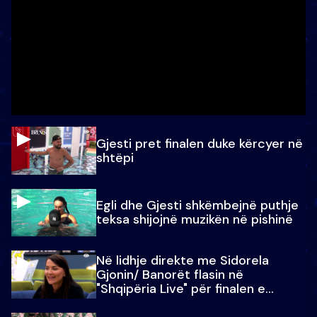
Gjesti pret finalen duke kërcyer në
shtëpi
Egli dhe Gjesti shkëmbejnë puthje
teksa shijojnë muzikën në pishinë
Në lidhje direkte me Sidorela
Gjonin/ Banorët flasin në
"Shqipëria Live" për finalen e
madhe