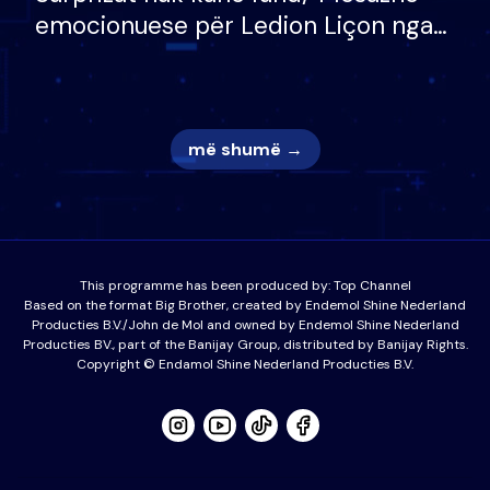
emocionuese për Ledion Liçon nga
nëna dhe fëmijët e tij, moderatori
nuk i mban dot lotët: Nuk meritoj…
më shumë →
This programme has been produced by:
Top Channel
Based on the format Big Brother, created by Endemol Shine Nederland
Producties B.V./John de Mol and owned by Endemol Shine Nederland
Producties BV., part of the Banijay Group, distributed by Banijay Rights.
Copyright © Endamol Shine Nederland Producties B.V.