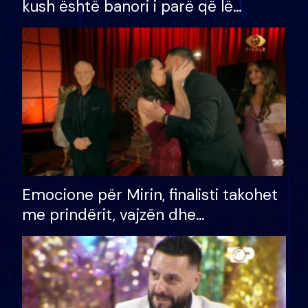
kush është banori i parë që lë
shtëpinë dhe humb mundësinë për
të fituar çmimin e madh
Emocione për Mirin, finalisti takohet
me prindërit, vajzën dhe
bashkëshorten: S’kemi ndonjë letër
divorci apo jo?