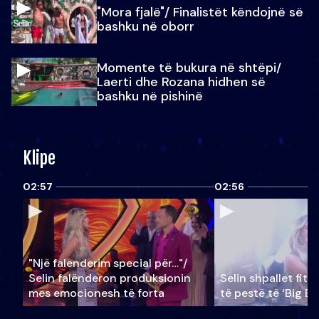
"Mora fjalë"/ Finalistët këndojnë së
bashku në oborr
Momente të bukura në shtëpi/
Laerti dhe Rozana hidhen së
bashku në pishinë
Klipe
02:57
02:56
"Një falenderim special për…"/
Selin falënderon produksionin
Selin shpallet fitu
mes emocionesh të forta
të pestë të ‘Big Br