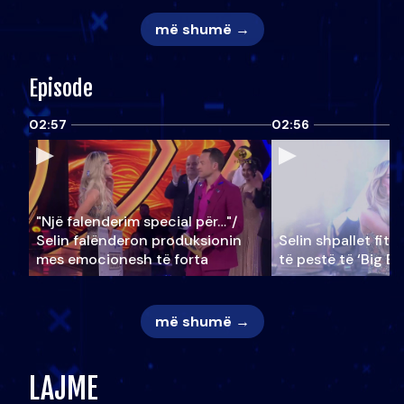
më shumë →
Episode
02:57
02:56
"Një falenderim special për…"/
Selin falënderon produksionin
Selin shpallet fitu
mes emocionesh të forta
të pestë të ‘Big Br
më shumë →
LAJME