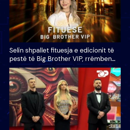
Selin shpallet fituesja e edicionit të
pestë të Big Brother VIP, rrëmben
çmimin e madh prej 100 mijë eurosh