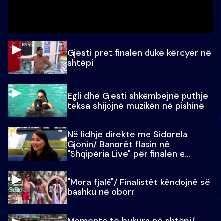
Gjesti pret finalen duke kërcyer në
shtëpi
Egli dhe Gjesti shkëmbejnë puthje
teksa shijojnë muzikën në pishinë
Në lidhje direkte me Sidorela
Gjonin/ Banorët flasin në
"Shqipëria Live" për finalen e
madhe
"Mora fjalë"/ Finalistët këndojnë së
bashku në oborr
Momente të bukura në shtëpi/