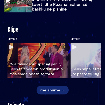
Laerti dhe Rozana hidhen së
bashku në pishinë
Klipe
02:57
02:56
"Një falenderim special për…"/
Selin falënderon produksionin
Selin shpallet fitu
mes emocionesh të forta
të pestë të ‘Big Br
më shumë →