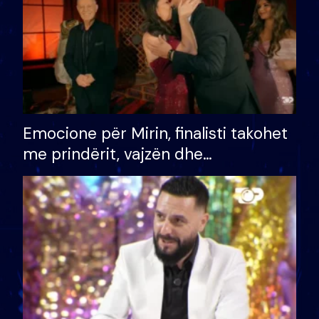
Emocione për Mirin, finalisti takohet
me prindërit, vajzën dhe
bashkëshorten: S’kemi ndonjë letër
divorci apo jo?