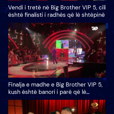
Vendi i tretë në Big Brother VIP 5, cili
është finalisti i radhës që lë shtëpinë
Finalja e madhe e Big Brother VIP 5,
kush është banori i parë që lë
shtëpinë dhe humb mundësinë për
të fituar çmimin e madh