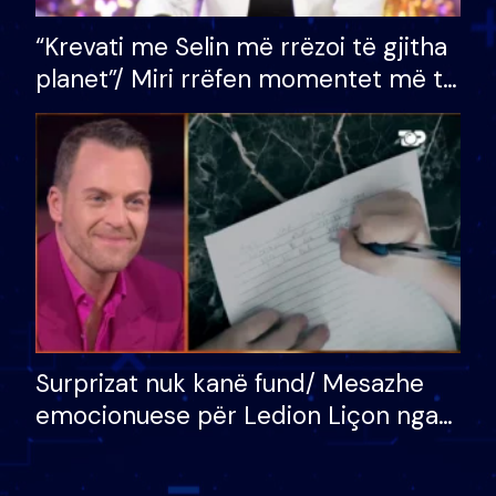
“Krevati me Selin më rrëzoi të gjitha
planet”/ Miri rrëfen momentet më të
bukura në shtëpinë e BB VIP: Do më
mungojë zilja e mëngjesit kur…
Surprizat nuk kanë fund/ Mesazhe
emocionuese për Ledion Liçon nga
nëna dhe fëmijët e tij, moderatori
nuk i mban dot lotët: Nuk meritoj…