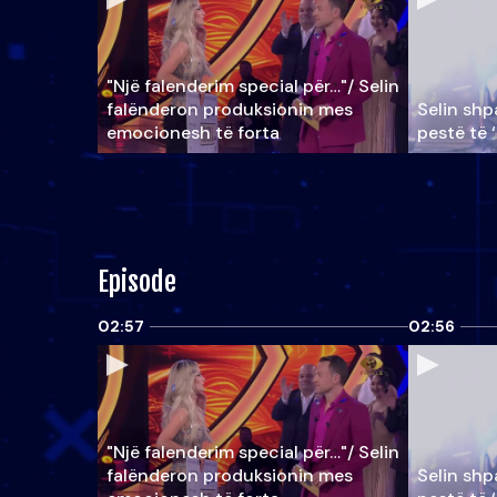
"Një falenderim special për…"/ Selin
falënderon produksionin mes
Selin shpa
emocionesh të forta
pestë të 
Episode
02:57
02:56
"Një falenderim special për…"/ Selin
falënderon produksionin mes
Selin shpa