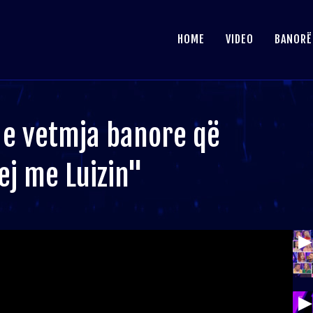
HOME
VIDEO
BANORË
, e vetmja banore që
lej me Luizin"