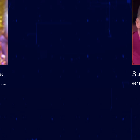
dhe humb mundësinë
të fituar çmimin e m
ha
Su
të
em
më
në
nu