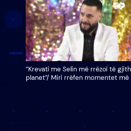
çmimin e madh prej 100
mijë eurosh
“Krevati me Selin më rrëzoi të gjit
planet”/ Miri rrëfen momentet më 
bukura në shtëpinë e BB VIP: Do 
mungojë zilja e mëngjesit kur…