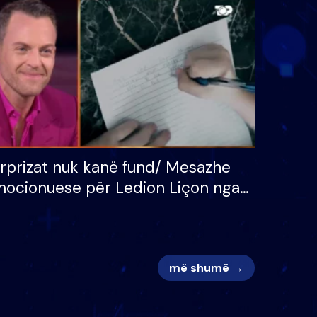
 për
S’kemi ndonjë letër divorci
adh
apo jo?
rprizat nuk kanë fund/ Mesazhe
ocionuese për Ledion Liçon nga
na dhe fëmijët e tij, moderatori
k i mban dot lotët: Nuk meritoj…
më shumë →