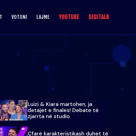
YOUTUBE
DIGITALB
T
VOTONI
LAJME
Luizi & Kiara martohen, ja
detajet e finales! Debate të
zjarrta në studio
Çfarë karakteristikash duhet të