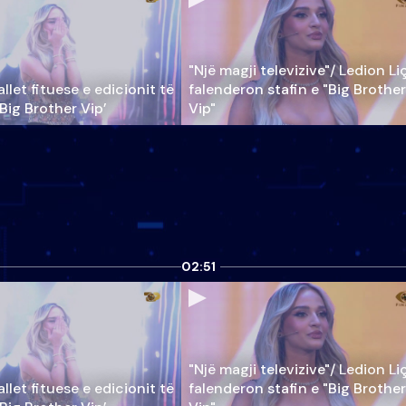
"Një magji televizive"/ Ledion Li
llet fituese e edicionit të
falenderon stafin e "Big Brother
‘Big Brother Vip’
Vip"
02:51
"Një magji televizive"/ Ledion Li
llet fituese e edicionit të
falenderon stafin e "Big Brother