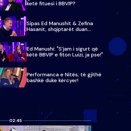
ketë fituesi i BBVIP?
Sipas Ed Manushit & Zefina
Hasanit, shqiptarët duan...
Ed Manushi: "S’jam i sigurt që
këtë BBVIP e fiton Luizi, ja pse!"
Performanca e Nitës, të gjithë
bashkë duke kërcyer!
02:45