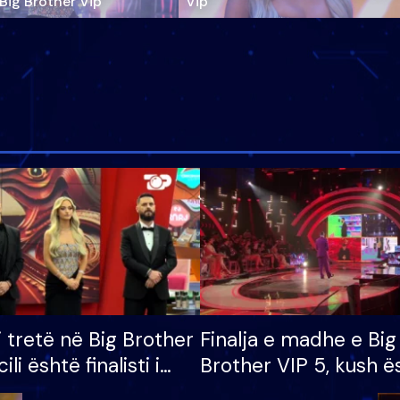
‘Big Brother Vip’
Vip"
i tretë në Big Brother
Finalja e madhe e Big
cili është finalisti i
Brother VIP 5, kush ë
 që lë shtëpinë
banori i parë që lë sh