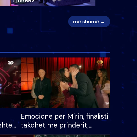
tij në BBV
më shumë →
Emocione për Mirin, finalisti
shtë
takohet me prindërit,
tëpinë
vajzën dhe bashkëshorten: