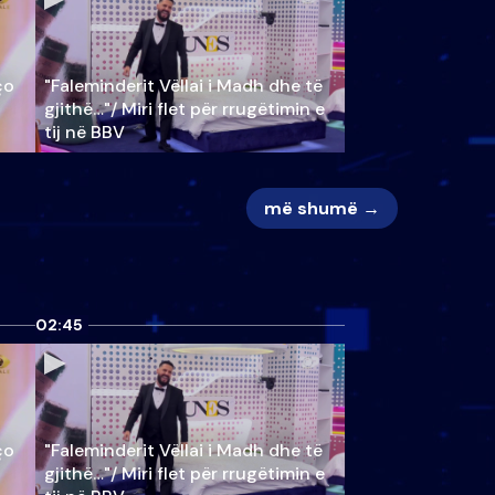
ço
"Faleminderit Vëllai i Madh dhe të
gjithë…"/ Miri flet për rrugëtimin e
tij në BBV
më shumë →
02:45
ço
"Faleminderit Vëllai i Madh dhe të
gjithë…"/ Miri flet për rrugëtimin e