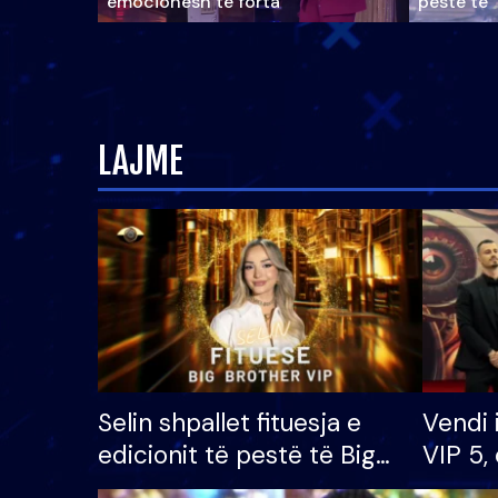
emocionesh të forta
pestë të 
LAJME
Selin shpallet fituesja e
Vendi 
edicionit të pestë të Big
VIP 5, 
Brother VIP, rrëmben
radhës