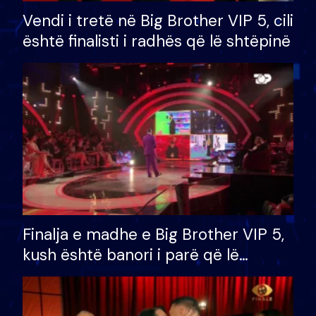
Vendi i tretë në Big Brother VIP 5, cili
është finalisti i radhës që lë shtëpinë
Finalja e madhe e Big Brother VIP 5,
kush është banori i parë që lë
shtëpinë dhe humb mundësinë për
të fituar çmimin e madh