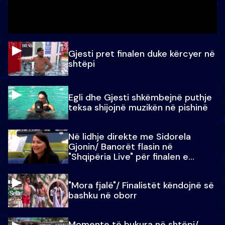
Gjesti pret finalen duke kërcyer në
shtëpi
Egli dhe Gjesti shkëmbejnë puthje
teksa shijojnë muzikën në pishinë
Në lidhje direkte me Sidorela
Gjonin/ Banorët flasin në
"Shqipëria Live" për finalen e
madhe
"Mora fjalë"/ Finalistët këndojnë së
bashku në oborr
Momente të bukura në shtëpi/