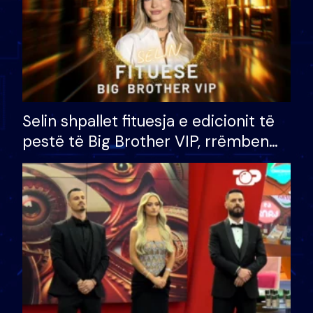
Selin shpallet fituesja e edicionit të
pestë të Big Brother VIP, rrëmben
çmimin e madh prej 100 mijë eurosh