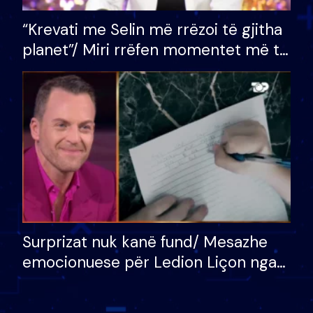
“Krevati me Selin më rrëzoi të gjitha
planet”/ Miri rrëfen momentet më të
bukura në shtëpinë e BB VIP: Do më
mungojë zilja e mëngjesit kur…
Surprizat nuk kanë fund/ Mesazhe
emocionuese për Ledion Liçon nga
nëna dhe fëmijët e tij, moderatori
nuk i mban dot lotët: Nuk meritoj…