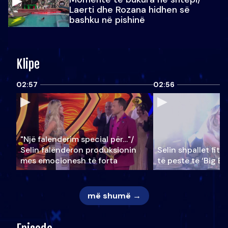
Laerti dhe Rozana hidhen së
bashku në pishinë
Klipe
02:57
02:56
"Një falenderim special për…"/
Selin falënderon produksionin
Selin shpallet fitu
mes emocionesh të forta
të pestë të ‘Big Br
më shumë →