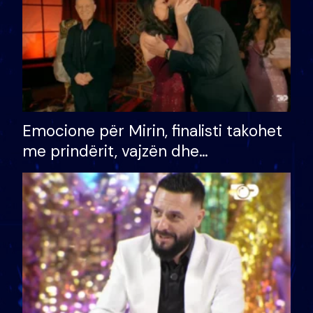
Emocione për Mirin, finalisti takohet
me prindërit, vajzën dhe
bashkëshorten: S’kemi ndonjë letër
divorci apo jo?