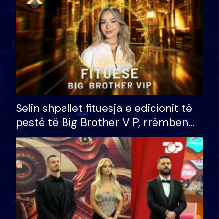
Selin shpallet fituesja e edicionit të
pestë të Big Brother VIP, rrëmben
çmimin e madh prej 100 mijë eurosh