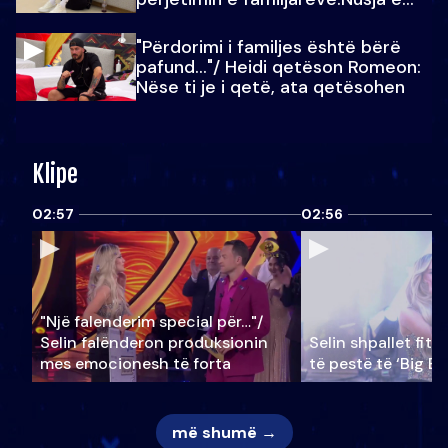
Julit…
"Përdorimi i familjes është bërë
pafund…"/ Heidi qetëson Romeon:
Nëse ti je i qetë, ata qetësohen
Klipe
02:57
02:56
"Një falenderim special për…"/
Selin falënderon produksionin
Selin shpallet fitu
mes emocionesh të forta
të pestë të ‘Big Br
më shumë →