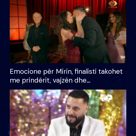
të fituar çmimin e madh
Emocione për Mirin, finalisti takohet
me prindërit, vajzën dhe
bashkëshorten: S’kemi ndonjë letër
divorci apo jo?