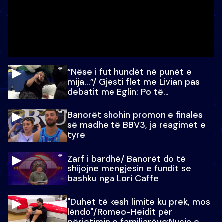
“Nëse i fut hundët në punët e
mija…”/ Gjesti flet me Livian pas
debatit me Eglin: Po të
paralajmëroj
Banorët shohin promon e finales
së madhe të BBV3, ja reagimet e
tyre
Zarf i bardhë/ Banorët do të
shijojnë mëngjesin e fundit së
bashku nga Lori Caffe
"Duhet të kesh limite ku prek, mos
lëndo"/Romeo-Heidit për
përjetimin e familjarëve:Nusja e