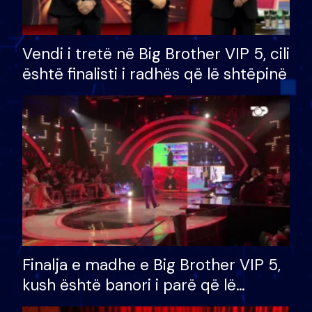
Vendi i tretë në Big Brother VIP 5, cili
është finalisti i radhës që lë shtëpinë
Finalja e madhe e Big Brother VIP 5,
kush është banori i parë që lë
shtëpinë dhe humb mundësinë për