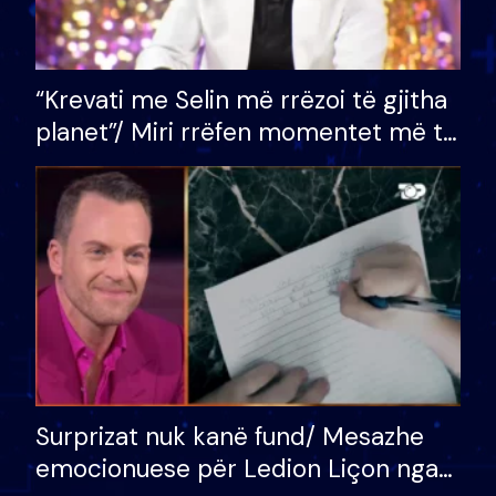
“Krevati me Selin më rrëzoi të gjitha
planet”/ Miri rrëfen momentet më të
bukura në shtëpinë e BB VIP: Do më
mungojë zilja e mëngjesit kur…
Surprizat nuk kanë fund/ Mesazhe
emocionuese për Ledion Liçon nga