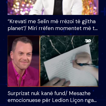
“Krevati me Selin më rrëzoi të gjitha
planet”/ Miri rrëfen momentet më të
bukura në shtëpinë e BB VIP: Do më
mungojë zilja e mëngjesit kur…
Surprizat nuk kanë fund/ Mesazhe
emocionuese për Ledion Liçon nga