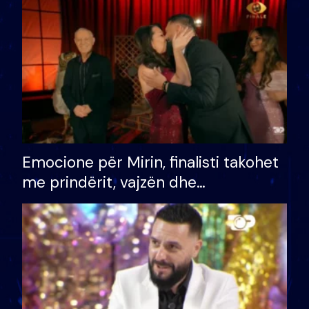
të fituar çmimin e madh
Emocione për Mirin, finalisti takohet
me prindërit, vajzën dhe
bashkëshorten: S’kemi ndonjë letër
divorci apo jo?