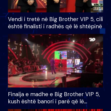
Vendi i tretë në Big Brother VIP 5, cili
është finalisti i radhës që lë shtëpinë
Finalja e madhe e Big Brother VIP 5,
kush është banori i parë që lë
shtëpinë dhe humb mundësinë për