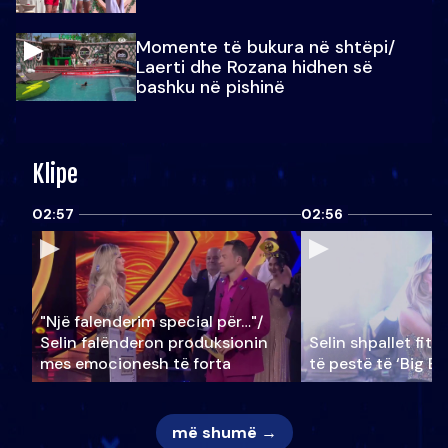
Momente të bukura në shtëpi/
Laerti dhe Rozana hidhen së
bashku në pishinë
Klipe
02:57
02:56
"Një falenderim special për…"/
Selin falënderon produksionin
Selin shpallet fitu
mes emocionesh të forta
të pestë të ‘Big Br
më shumë →