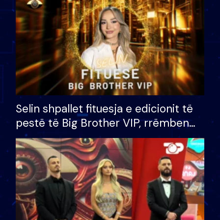
Selin shpallet fituesja e edicionit të
pestë të Big Brother VIP, rrëmben
çmimin e madh prej 100 mijë eurosh