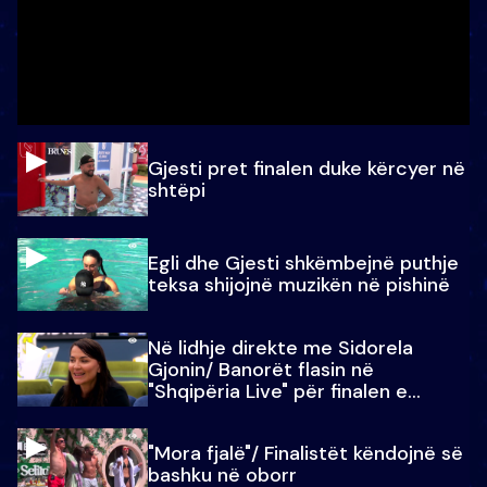
Gjesti pret finalen duke kërcyer në
shtëpi
Egli dhe Gjesti shkëmbejnë puthje
teksa shijojnë muzikën në pishinë
Në lidhje direkte me Sidorela
Gjonin/ Banorët flasin në
"Shqipëria Live" për finalen e
madhe
"Mora fjalë"/ Finalistët këndojnë së
bashku në oborr