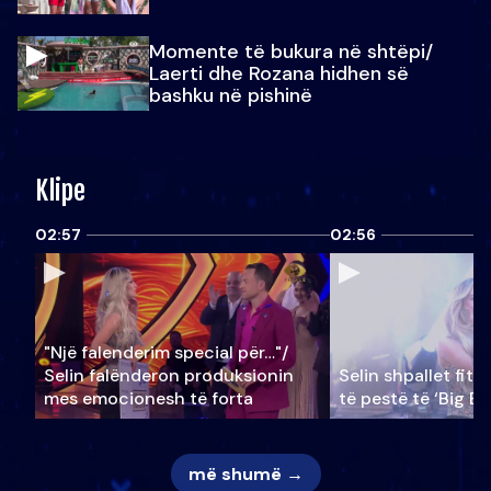
Momente të bukura në shtëpi/
Laerti dhe Rozana hidhen së
bashku në pishinë
Klipe
02:57
02:56
"Një falenderim special për…"/
Selin falënderon produksionin
Selin shpallet fitu
mes emocionesh të forta
të pestë të ‘Big Br
më shumë →