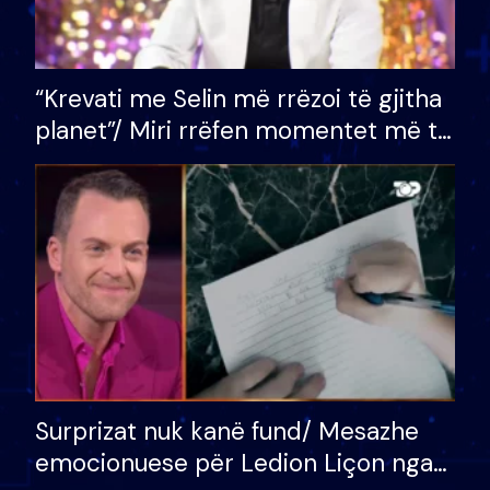
“Krevati me Selin më rrëzoi të gjitha
planet”/ Miri rrëfen momentet më të
bukura në shtëpinë e BB VIP: Do më
mungojë zilja e mëngjesit kur…
Surprizat nuk kanë fund/ Mesazhe
emocionuese për Ledion Liçon nga