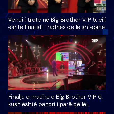
Vendi i tretë në Big Brother VIP 5, cili
është finalisti i radhës që lë shtëpinë
Finalja e madhe e Big Brother VIP 5,
kush është banori i parë që lë
shtëpinë dhe humb mundësinë për