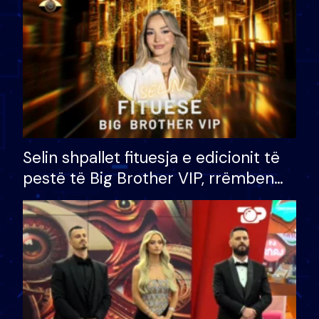
Selin shpallet fituesja e edicionit të
pestë të Big Brother VIP, rrëmben
çmimin e madh prej 100 mijë eurosh