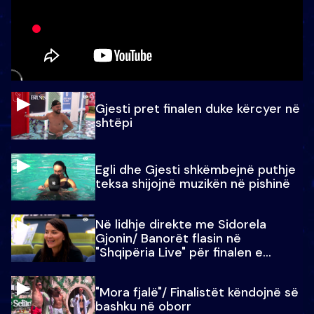
Gjesti pret finalen duke kërcyer në
shtëpi
Egli dhe Gjesti shkëmbejnë puthje
teksa shijojnë muzikën në pishinë
Në lidhje direkte me Sidorela
Gjonin/ Banorët flasin në
"Shqipëria Live" për finalen e
madhe
"Mora fjalë"/ Finalistët këndojnë së
bashku në oborr