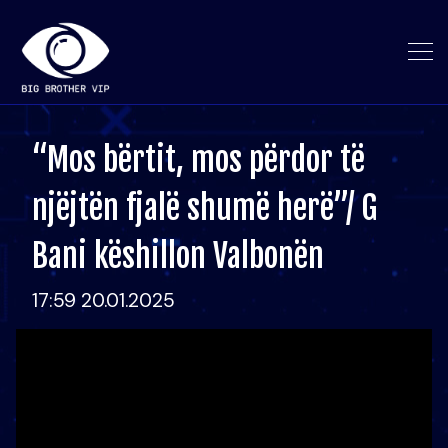
“Mos bërtit, mos përdor të
njëjtën fjalë shumë herë”/ G
Bani këshillon Valbonën
17:59 20.01.2025