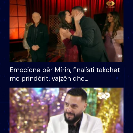
të fituar çmimin e madh
Emocione për Mirin, finalisti takohet
me prindërit, vajzën dhe
bashkëshorten: S’kemi ndonjë letër
divorci apo jo?