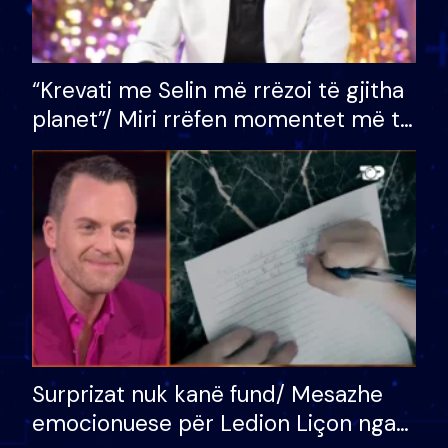
“Krevati me Selin më rrëzoi të gjitha
planet”/ Miri rrëfen momentet më të
bukura në shtëpinë e BB VIP: Do më
mungojë zilja e mëngjesit kur…
Surprizat nuk kanë fund/ Mesazhe
emocionuese për Ledion Liçon nga