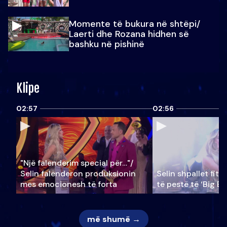
Momente të bukura në shtëpi/
Laerti dhe Rozana hidhen së
bashku në pishinë
Klipe
02:57
02:56
"Një falenderim special për…"/
Selin falënderon produksionin
Selin shpallet fitu
mes emocionesh të forta
të pestë të ‘Big Br
më shumë →