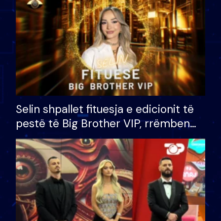
Selin shpallet fituesja e edicionit të
pestë të Big Brother VIP, rrëmben
çmimin e madh prej 100 mijë eurosh