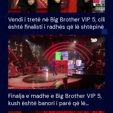
Vendi i tretë në Big Brother VIP 5, cili
është finalisti i radhës që lë shtëpinë
Finalja e madhe e Big Brother VIP 5,
kush është banori i parë që lë
shtëpinë dhe humb mundësinë për