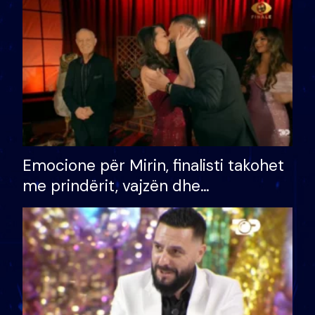
të fituar çmimin e madh
Emocione për Mirin, finalisti takohet
me prindërit, vajzën dhe
bashkëshorten: S’kemi ndonjë letër
divorci apo jo?