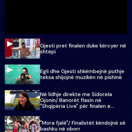
Gjesti pret finalen duke kërcyer në
shtëpi
Egli dhe Gjesti shkëmbejnë puthje
teksa shijojnë muzikën në pishinë
Në lidhje direkte me Sidorela
Gjonin/ Banorët flasin në
"Shqipëria Live" për finalen e
madhe
"Mora fjalë"/ Finalistët këndojnë së
bashku në oborr