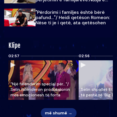
Julit…
"Përdorimi i familjes është bërë
pafund…"/ Heidi qetëson Romeon:
Nëse ti je i qetë, ata qetësohen
Klipe
02:57
02:56
"Një falenderim special për…"/
Selin falënderon produksionin
Selin shpallet fitu
mes emocionesh të forta
të pestë të ‘Big Br
më shumë →