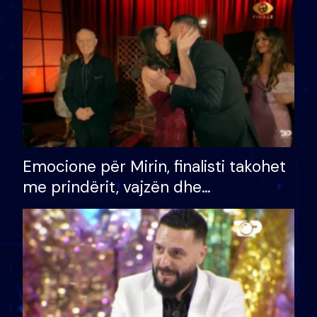
të fituar çmimin e madh
Emocione për Mirin, finalisti takohet
me prindërit, vajzën dhe
bashkëshorten: S’kemi ndonjë letër
divorci apo jo?