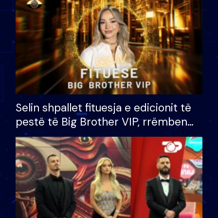
Selin shpallet fituesja e edicionit të
pestë të Big Brother VIP, rrëmben
çmimin e madh prej 100 mijë eurosh