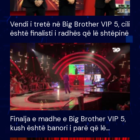
Vendi i tretë në Big Brother VIP 5, cili
është finalisti i radhës që lë shtëpinë
Finalja e madhe e Big Brother VIP 5,
kush është banori i parë që lë
shtëpinë dhe humb mundësinë për