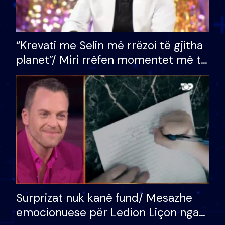
“Krevati me Selin më rrëzoi të gjitha
planet”/ Miri rrëfen momentet më të
bukura në shtëpinë e BB VIP: Do më
mungojë zilja e mëngjesit kur…
Surprizat nuk kanë fund/ Mesazhe
emocionuese për Ledion Liçon nga