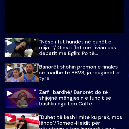
“Nëse i fut hundët në punët e
mija…”/ Gjesti flet me Livian pas
debatit me Eglin: Po të
paralajmëroj
Banorët shohin promon e finales
së madhe të BBV3, ja reagimet e
tyre
Zarf i bardhë/ Banorët do të
shijojnë mëngjesin e fundit së
bashku nga Lori Caffe
"Duhet të kesh limite ku prek, mos
lëndo"/Romeo-Heidit për
përjetimin e familjarëve:Nusja e