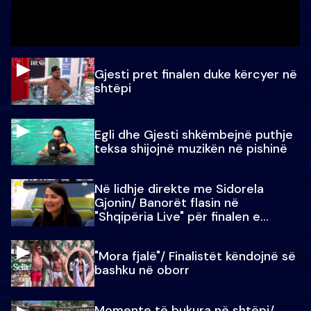
Gjesti pret finalen duke kërcyer në
shtëpi
Egli dhe Gjesti shkëmbejnë puthje
teksa shijojnë muzikën në pishinë
Në lidhje direkte me Sidorela
Gjonin/ Banorët flasin në
"Shqipëria Live" për finalen e
madhe
"Mora fjalë"/ Finalistët këndojnë së
bashku në oborr
Momente të bukura në shtëpi/