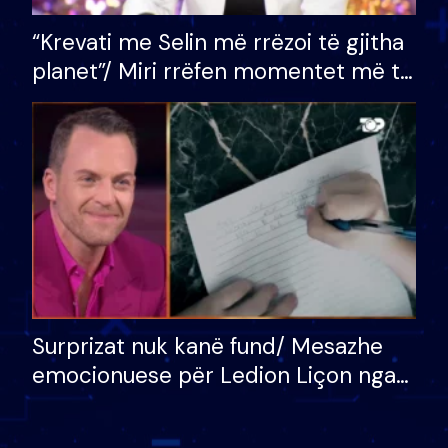
“Krevati me Selin më rrëzoi të gjitha
planet”/ Miri rrëfen momentet më të
bukura në shtëpinë e BB VIP: Do më
mungojë zilja e mëngjesit kur…
Surprizat nuk kanë fund/ Mesazhe
emocionuese për Ledion Liçon nga
nëna dhe fëmijët e tij, moderatori
nuk i mban dot lotët: Nuk meritoj…