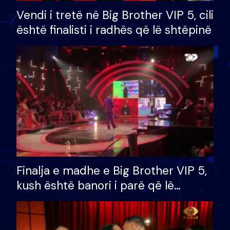
Vendi i tretë në Big Brother VIP 5, cili
është finalisti i radhës që lë shtëpinë
Finalja e madhe e Big Brother VIP 5,
kush është banori i parë që lë
shtëpinë dhe humb mundësinë për
të fituar çmimin e madh