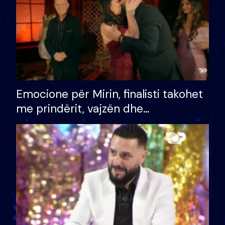
Emocione për Mirin, finalisti takohet
me prindërit, vajzën dhe
bashkëshorten: S’kemi ndonjë letër
divorci apo jo?