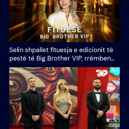
Selin shpallet fituesja e edicionit të
pestë të Big Brother VIP, rrëmben
çmimin e madh prej 100 mijë eurosh