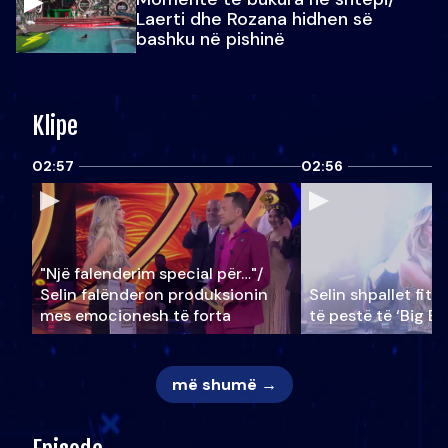
Laerti dhe Rozana hidhen së
bashku në pishinë
Klipe
02:57
02:56
"Një falenderim special për…"/
Selin falënderon produksionin
Selin shpallet fitu
mes emocionesh të forta
të pestë të ‘Big Br
më shumë →