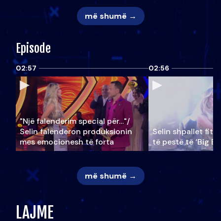
më shumë →
Episode
02:57
02:56
"Një falenderim special për…"/
Selin falënderon produksionin
Selin shpallet fitu
mes emocionesh të forta
të pestë të ‘Big Br
më shumë →
LAJME