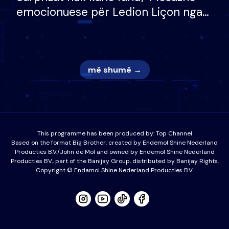
emocionuese për Ledion Liçon nga
nëna dhe fëmijët e tij, moderatori
nuk i mban dot lotët: Nuk meritoj…
më shumë →
This programme has been produced by:
Top Channel
Based on the format Big Brother, created by Endemol Shine Nederland
Producties B.V./John de Mol and owned by Endemol Shine Nederland
Producties BV., part of the Banijay Group, distributed by Banijay Rights.
Copyright © Endamol Shine Nederland Producties B.V.