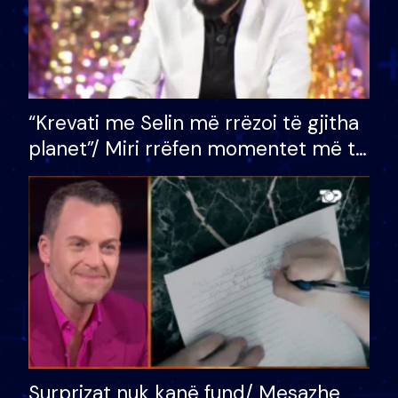
“Krevati me Selin më rrëzoi të gjitha
planet”/ Miri rrëfen momentet më të
bukura në shtëpinë e BB VIP: Do më
mungojë zilja e mëngjesit kur…
Surprizat nuk kanë fund/ Mesazhe