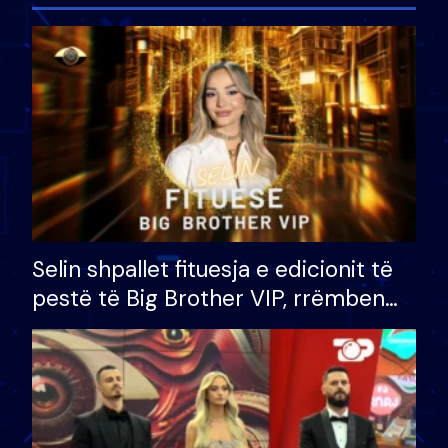
Selin shpallet fituesja e edicionit të
pestë të Big Brother VIP, rrëmben
çmimin e madh prej 100 mijë eurosh