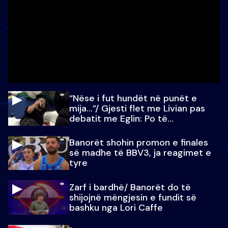
“Nëse i fut hundët në punët e
mija…”/ Gjesti flet me Livian pas
debatit me Eglin: Po të
paralajmëroj
Banorët shohin promon e finales
së madhe të BBV3, ja reagimet e
tyre
Zarf i bardhë/ Banorët do të
shijojnë mëngjesin e fundit së
bashku nga Lori Caffe