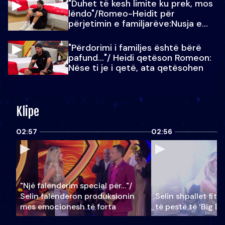
"Duhet të kesh limite ku prek, mos
lëndo"/Romeo-Heidit për
përjetimin e familjarëve:Nusja e
Julit…
"Përdorimi i familjes është bërë
pafund…"/ Heidi qetëson Romeon:
Nëse ti je i qetë, ata qetësohen
Klipe
02:57
02:56
"Një falenderim special për…"/
Selin falënderon produksionin
Selin shpallet fitu
mes emocionesh të forta
të pestë të ‘Big Br