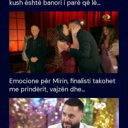
kush është banori i parë që lë
shtëpinë dhe humb mundësinë për
të fituar çmimin e madh
Emocione për Mirin, finalisti takohet
me prindërit, vajzën dhe
bashkëshorten: S’kemi ndonjë letër
divorci apo jo?