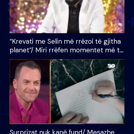
“Krevati me Selin më rrëzoi të gjitha
planet”/ Miri rrëfen momentet më të
bukura në shtëpinë e BB VIP: Do më
mungojë zilja e mëngjesit kur…
Surprizat nuk kanë fund/ Mesazhe