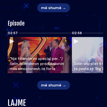
më shumë →
Episode
02:57
02:56
"Një falenderim special për…"/
Selin falënderon produksionin
Selin shpallet fitu
mes emocionesh të forta
të pestë të ‘Big Br
më shumë →
LAJME