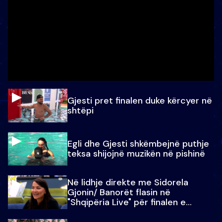
Gjesti pret finalen duke kërcyer në
shtëpi
Egli dhe Gjesti shkëmbejnë puthje
teksa shijojnë muzikën në pishinë
Në lidhje direkte me Sidorela
Gjonin/ Banorët flasin në
"Shqipëria Live" për finalen e
madhe