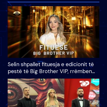
Selin shpallet fituesja e edicionit të
pestë të Big Brother VIP, rrëmben
çmimin e madh prej 100 mijë eurosh