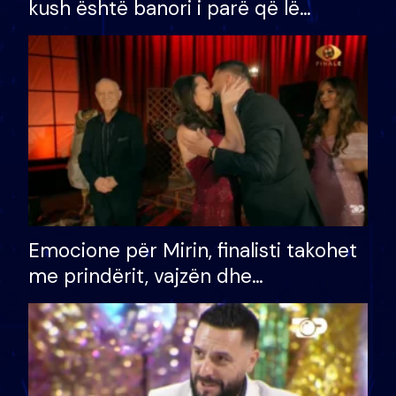
kush është banori i parë që lë
shtëpinë dhe humb mundësinë për
të fituar çmimin e madh
Emocione për Mirin, finalisti takohet
me prindërit, vajzën dhe
bashkëshorten: S’kemi ndonjë letër
divorci apo jo?