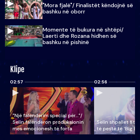
"Mora fjalë"/ Finalistët këndojnë së
bashku në oborr
Momente të bukura në shtëpi/
Laerti dhe Rozana hidhen së
bashku në pishinë
Klipe
02:57
02:56
"Një falenderim special për…"/
Selin falënderon produksionin
Selin shpallet fitu
mes emocionesh të forta
të pestë të ‘Big Br