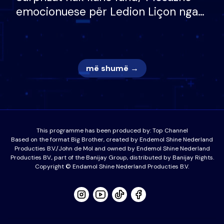
emocionuese për Ledion Liçon nga
nëna dhe fëmijët e tij, moderatori
nuk i mban dot lotët: Nuk meritoj…
më shumë →
This programme has been produced by:
Top Channel
Based on the format Big Brother, created by Endemol Shine Nederland
Producties B.V./John de Mol and owned by Endemol Shine Nederland
Producties BV., part of the Banijay Group, distributed by Banijay Rights.
Copyright © Endamol Shine Nederland Producties B.V.