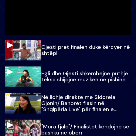
Gjesti pret finalen duke kërcyer në
shtëpi
Egli dhe Gjesti shkëmbejnë puthje
teksa shijojnë muzikën në pishinë
Në lidhje direkte me Sidorela
Gjonin/ Banorët flasin në
"Shqipëria Live" për finalen e
madhe
"Mora fjalë"/ Finalistët këndojnë së
bashku në oborr