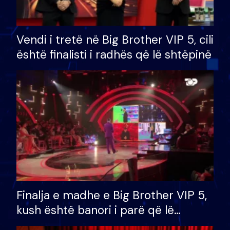
Vendi i tretë në Big Brother VIP 5, cili
është finalisti i radhës që lë shtëpinë
Finalja e madhe e Big Brother VIP 5,
kush është banori i parë që lë
shtëpinë dhe humb mundësinë për