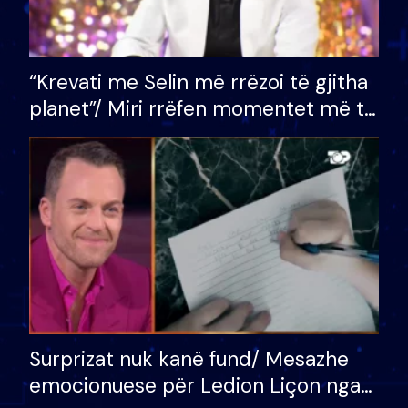
“Krevati me Selin më rrëzoi të gjitha
planet”/ Miri rrëfen momentet më të
bukura në shtëpinë e BB VIP: Do më
mungojë zilja e mëngjesit kur…
Surprizat nuk kanë fund/ Mesazhe
emocionuese për Ledion Liçon nga