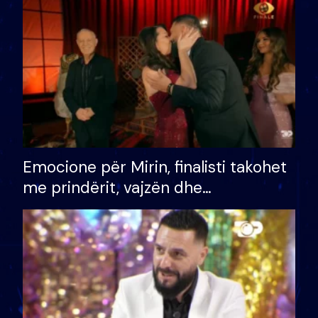
të fituar çmimin e madh
Emocione për Mirin, finalisti takohet
me prindërit, vajzën dhe
bashkëshorten: S’kemi ndonjë letër
divorci apo jo?