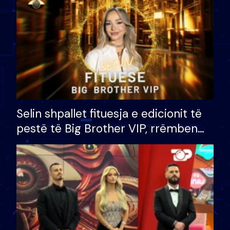
Selin shpallet fituesja e edicionit të
pestë të Big Brother VIP, rrëmben
çmimin e madh prej 100 mijë eurosh