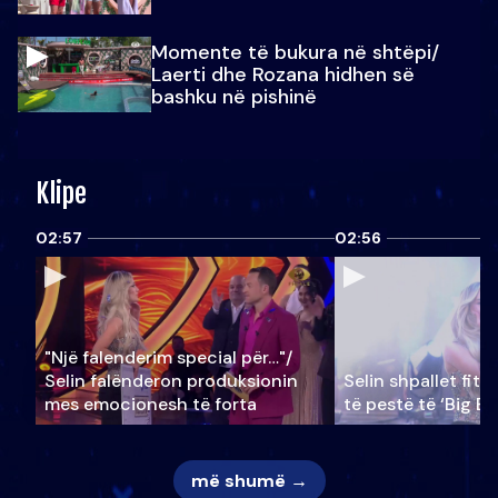
Momente të bukura në shtëpi/
Laerti dhe Rozana hidhen së
bashku në pishinë
Klipe
02:57
02:56
"Një falenderim special për…"/
Selin falënderon produksionin
Selin shpallet fitu
mes emocionesh të forta
të pestë të ‘Big Br
më shumë →