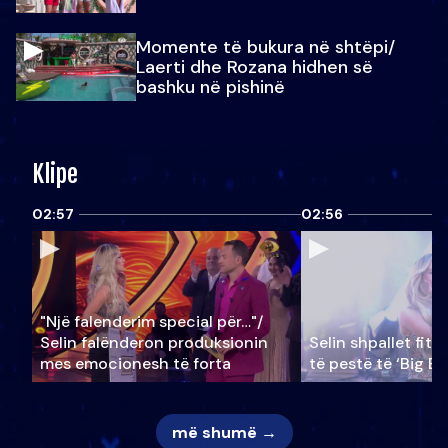
Momente të bukura në shtëpi/
Laerti dhe Rozana hidhen së
bashku në pishinë
Klipe
02:57
02:56
"Një falenderim special për…"/
Selin falënderon produksionin
Selin shpallet fitu
mes emocionesh të forta
të pestë të ‘Big Br
më shumë →