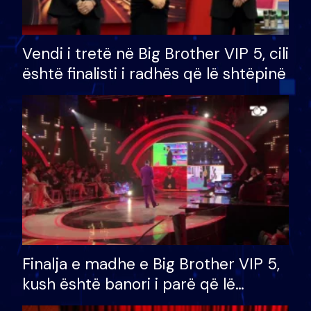
Vendi i tretë në Big Brother VIP 5, cili
është finalisti i radhës që lë shtëpinë
Finalja e madhe e Big Brother VIP 5,
kush është banori i parë që lë
shtëpinë dhe humb mundësinë për