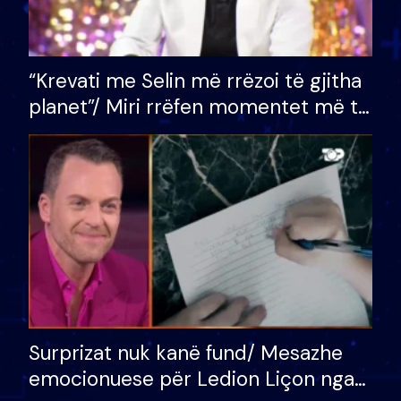
“Krevati me Selin më rrëzoi të gjitha
planet”/ Miri rrëfen momentet më të
bukura në shtëpinë e BB VIP: Do më
mungojë zilja e mëngjesit kur…
Surprizat nuk kanë fund/ Mesazhe
emocionuese për Ledion Liçon nga