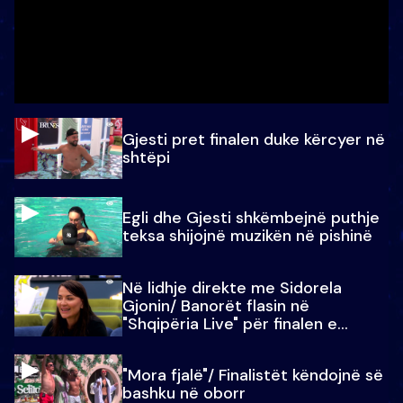
Gjesti pret finalen duke kërcyer në
shtëpi
Egli dhe Gjesti shkëmbejnë puthje
teksa shijojnë muzikën në pishinë
Në lidhje direkte me Sidorela
Gjonin/ Banorët flasin në
"Shqipëria Live" për finalen e
madhe
"Mora fjalë"/ Finalistët këndojnë së
bashku në oborr