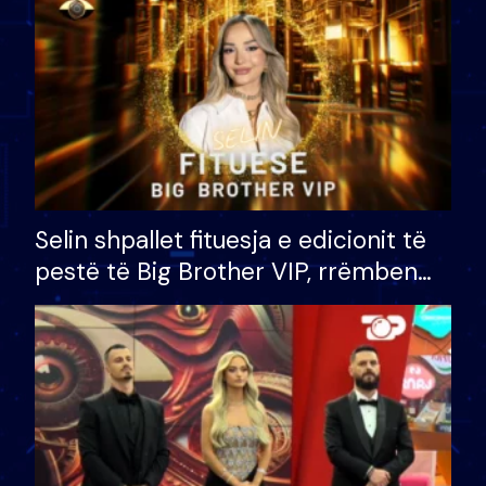
Selin shpallet fituesja e edicionit të
pestë të Big Brother VIP, rrëmben
çmimin e madh prej 100 mijë eurosh