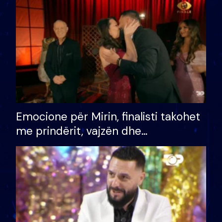
të fituar çmimin e madh
Emocione për Mirin, finalisti takohet
me prindërit, vajzën dhe
bashkëshorten: S’kemi ndonjë letër
divorci apo jo?